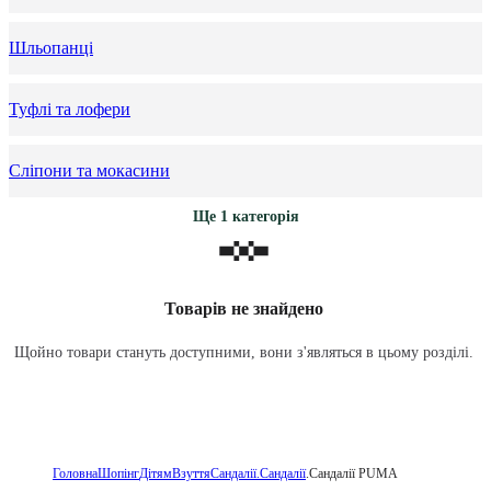
Шльопанці
Туфлі та лофери
Сліпони та мокасини
Ще 1 категорія
Товарів не знайдено
Щойно товари стануть доступними, вони з'являться в цьому розділі.
Головна
Шопінг
Дітям
Взуття
Сандалії
.Сандалії
.Сандалії PUMA