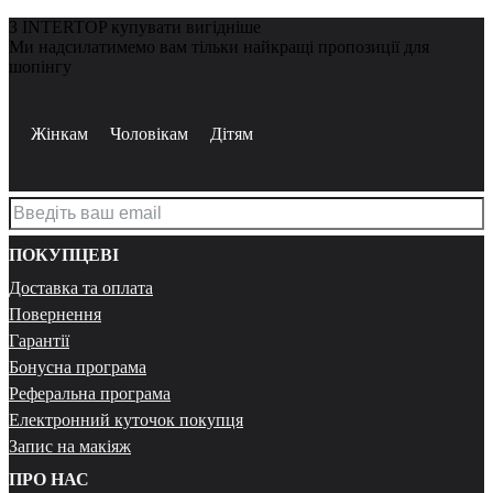
З INTERTOP купувати вигідніше
Ми надсилатимемо вам тільки найкращі пропозиції для
шопінгу
Жінкам
Чоловікам
Дітям
ПОКУПЦЕВІ
Доставка та оплата
Повернення
Гарантії
Бонусна програма
Реферальна програма
Електронний куточок покупця
Запис на макіяж
ПРО НАС