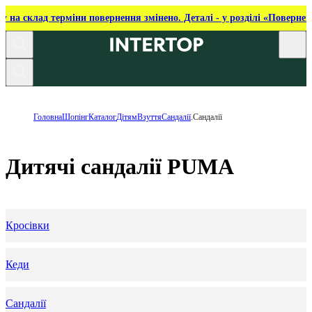
ку на склад терміни повернення змінено. Деталі - у розділі «Повернен
Головна
Шопінг
Каталог
Дітям
Взуття
Сандалії
.Сандалії
Дитячі сандалії PUMA
Кросівки
Кеди
Сандалії