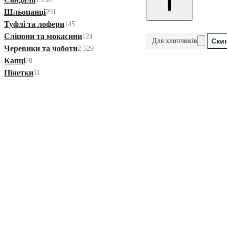
Шльопанці
291
Туфлі та лофери
145
Сліпони та мокасини
124
Для хлопчиків
Скин
Черевики та чоботи
2 529
Капці
78
Пінетки
11