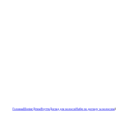
Головна
Шопінг
Дітям
Взуття
Догляд для волосся
Набір по догляду за волоссям