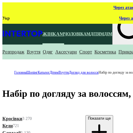
Через ата
Укр
Через а
ЖІНКАМ
ЧОЛОВІКАМ
ДІТЯМ
ДІМ
Розпродаж
Взуття
Одяг
Аксесуари
Спорт
Косметика
Прикр
Що ти ш
Головна
Шопінг
Каталог
Дітям
Взуття
Догляд для волосся
Набір по догляду за в
Набір по догляду за волоссям
Кросівки
Показати ще
3 270
Кеди
721
Сандалії
1 130