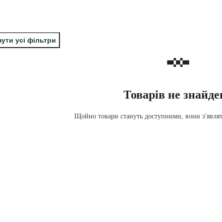
ути усі фільтри
Товарів не знайде
Щойно товари стануть доступними, вони з'являть