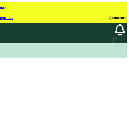
ня».
нення».
Допомога