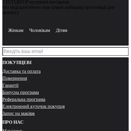
З INTERTOP купувати вигідніше
Ми надсилатимемо вам тільки найкращі пропозиції для
шопінгу
Жінкам
Чоловікам
Дітям
ПОКУПЦЕВІ
Доставка та оплата
Повернення
Гарантії
Бонусна програма
Реферальна програма
Електронний куточок покупця
Запис на макіяж
ПРО НАС
Магазини