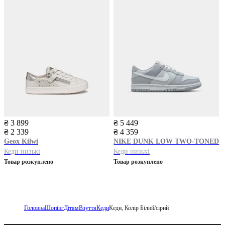
₴ 3 899
₴ 5 449
₴ 2 339
₴ 4 359
Geox
Kilwi
NIKE
DUNK LOW TWO-TONED
Кеди низькі
Кеди низькі
Товар розкуплено
Товар розкуплено
Головна
Шопінг
Дітям
Взуття
Кеди
Кеди, Колір Білий/сірий