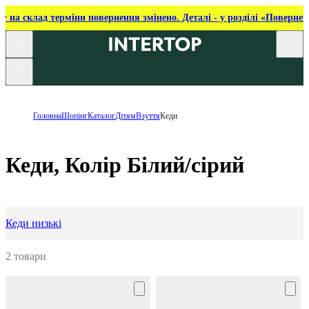
ку на склад терміни повернення змінено. Деталі - у розділі «Повернен
Головна
Шопінг
Каталог
Дітям
Взуття
Кеди
Кеди, Колір Білий/сірий
Кеди низькі
2 товари