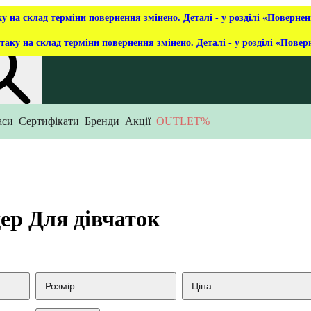
ку на склад терміни повернення змінено. Деталі - у розділі «Повернен
таку на склад терміни повернення змінено. Деталі - у розділі «Повер
аси
Сертифікати
Бренди
Акції
OUTLET%
укаєш?
дер Для дівчаток
Розмір
Ціна