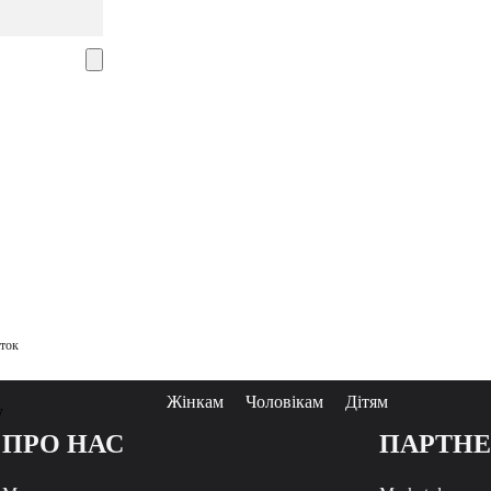
аток
Жінкам
Чоловікам
Дітям
у
ПРО НАС
ПАРТН