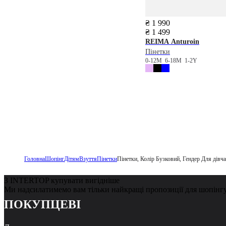
₴ 1 990
₴ 1 499
REIMA
Anturoin
Пінетки
0-12М
6-18M
1-2Y
Головна
Шопінг
Дітям
Взуття
Пінетки
Пінетки, Колір Бузковий, Гендер Для дівч
З INTERTOP купувати вигідніше
Ми надсилатимемо вам тільки найкращі пропозиції для шопінг
ПОКУПЦЕВІ