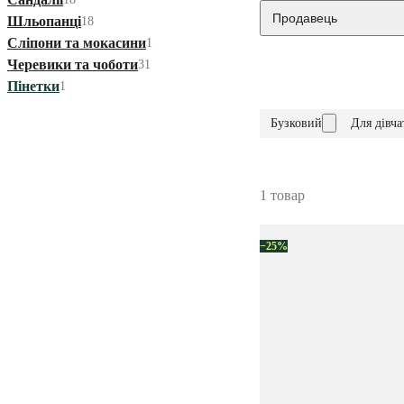
Продавець
Шльопанці
18
Сліпони та мокасини
1
Черевики та чоботи
31
Пінетки
1
Бузковий
Для дівча
1 товар
−25%