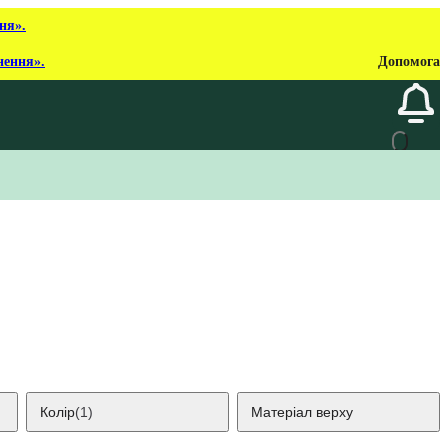
ня».
нення».
Допомога
Колір
(1)
Матеріал верху