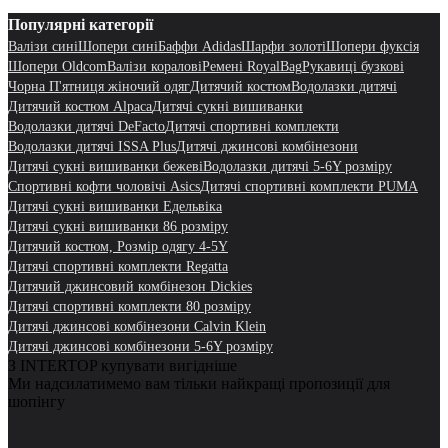
Популярні категорії
Валізи сині
Шопери сині
Баффи Adidas
Шарфи золоті
Шопери фуксія
Шопери Oldcom
Валізи коралові
Ремені RoyalBag
Рукавиці бузкові
Чорна П'ятниця жіночий одяг
Дитячий костюм
Водолазки дитячі
Дитячий костюм Alpaca
Дитячі сукні вишиванки
Водолазки дитячі DeFacto
Дитячі спортивні комплекти
Водолазки дитячі ISSA Plus
Дитячі джинсові комбінезони
Дитячі сукні вишиванки бежеві
Водолазки дитячі 5-6Y розміру
Спортивні кофти чоловічі Asics
Дитячі спортивні комплекти PUMA
Дитячі сукні вишиванки Едельвіка
Дитячі сукні вишиванки 86 розміру
Дитячий костюм, Розмір одягу 4-5Y
Дитячі спортивні комплекти Regatta
Дитячий джинсовий комбінезон Dickies
Дитячі спортивні комплекти 80 розміру
Дитячі джинсові комбінезони Calvin Klein
Дитячі джинсові комбінезони 5-6Y розміру
З INTERTOP купувати вигідніше
Ми надсилатимемо вам тільки найкращі пропозиції для
шопінгу