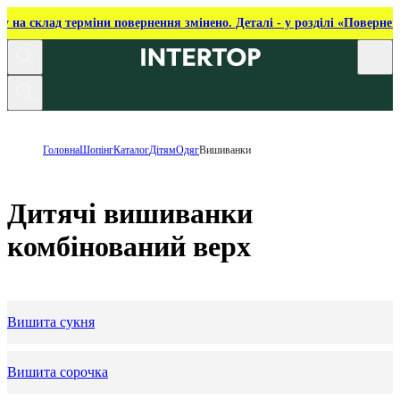
ку на склад терміни повернення змінено. Деталі - у розділі «Повернен
Головна
Шопінг
Каталог
Дітям
Одяг
Вишиванки
Дитячі вишиванки
комбінований верх
Вишита сукня
Вишита сорочка