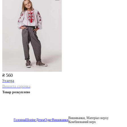
₴ 560
Svarga
Вишита сорочка
Товар розкуплено
Вишиванки, Матеріал верху
Головна
Шопінг
Дітям
Одяг
Вишиванки
Комбінований верх