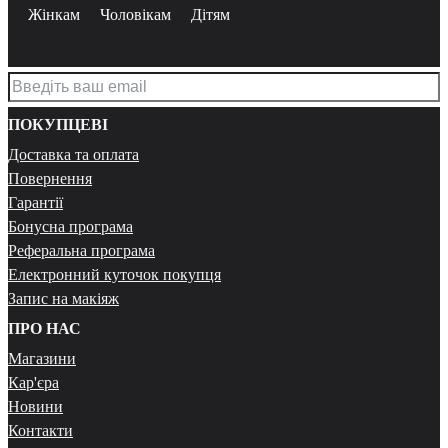
Жінкам
Чоловікам
Дітям
ПОКУПЦЕВІ
Доставка та оплата
Повернення
Гарантії
Бонусна програма
Реферальна програма
Електронний куточок покупця
Запис на макіяж
ПРО НАС
Магазини
Кар'єра
Новини
Контакти