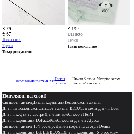
₴ 79
₴ 199
₴ 67
DeFacto
Носи своє
Труси
Труси
Товар розкуплено
Товар розкуплено
Нижня
Нижня білизна, Матеріал верху
Головна
Шопінг
Дітям
Одяг
білизна
Бавовна/поліестер
Популярні категорії
Світшоти дитячі
Дитячі кардигани
Комбінезони дитячі
Дитячій комбінезон
Світшоти дитячі BIGU
Світшоти дитячі Boss
Дитячі кофти та светри
Дитячий комбінезон H&M
Дитячі кардигани DeFacto
Комбінезони дитячі Alpaca
Світшоти дитячі 13Y розміру
Дитячі кофти та светри Demix
Дитячі кардигани BILLIEBLUSH
Дитячі кардигани 5-6 розміру