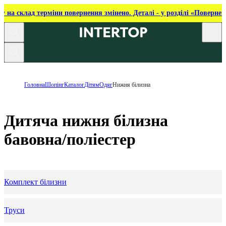
ку на склад терміни повернення змінено. Деталі - у розділі «Повернен
Головна
Шопінг
Каталог
Дітям
Одяг
Нижня білизна
Дитяча нижня білизна
бавовна/поліестер
Комплект білизни
Труси