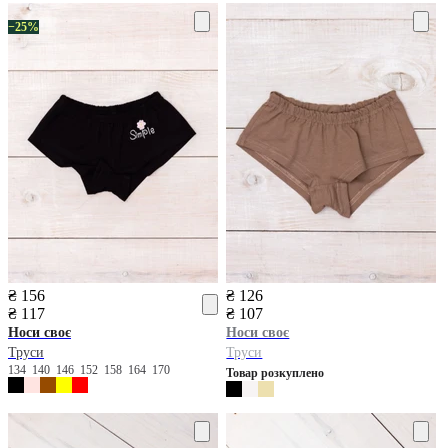
−25%
₴ 156
₴ 126
₴ 117
₴ 107
Носи своє
Носи своє
Труси
Труси
134
140
146
152
158
164
170
Товар розкуплено