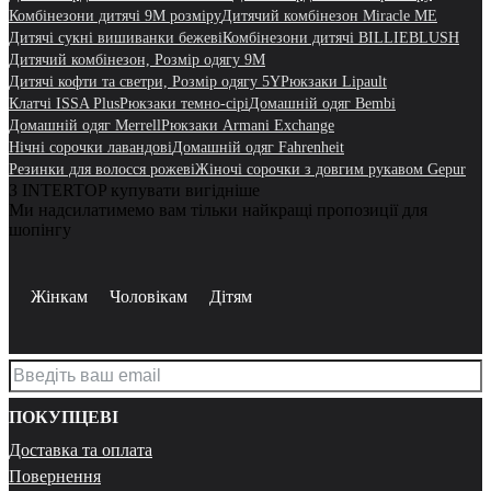
Комбінезони дитячі 9M розміру
Дитячий комбінезон Miracle ME
Дитячі сукні вишиванки бежеві
Комбінезони дитячі BILLIEBLUSH
Дитячий комбінезон, Розмір одягу 9M
Дитячі кофти та светри, Розмір одягу 5Y
Рюкзаки Lipault
Клатчі ISSA Plus
Рюкзаки темно-сірі
Домашній одяг Bembi
Домашній одяг Merrell
Рюкзаки Armani Exchange
Нічні сорочки лавандові
Домашній одяг Fahrenheit
Резинки для волосся рожеві
Жіночі сорочки з довгим рукавом Gepur
З INTERTOP купувати вигідніше
Ми надсилатимемо вам тільки найкращі пропозиції для
шопінгу
Жінкам
Чоловікам
Дітям
ПОКУПЦЕВІ
Доставка та оплата
Повернення