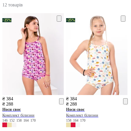
12 товарів
−25%
−25%
₴ 384
₴ 384
₴ 288
₴ 288
Носи своє
Носи своє
Комплект білизни
Комплект білизни
146
152
158
164
170
158
164
170