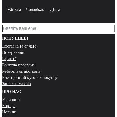
Жінкам
Чоловікам
Дітям
ПОКУПЦЕВІ
Доставка та оплата
Повернення
Гарантії
Бонусна програма
Реферальна програма
Електронний куточок покупця
Запис на макіяж
ПРО НАС
Магазини
Кар'єра
Новини