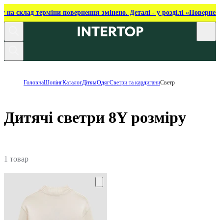
ку на склад терміни повернення змінено. Деталі - у розділі «Повернен
Головна
Шопінг
Каталог
Дітям
Одяг
Светри та кардигани
Светр
Дитячі светри 8Y розміру
1 товар