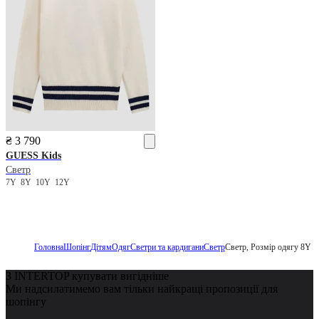
₴ 3 790
GUESS Kids
Светр
7Y
8Y
10Y
12Y
Головна
Шопінг
Дітям
Одяг
Светри та кардигани
Светр
Светр, Розмір одягу 8Y
З INTERTOP купувати вигідніше
Ми надсилатимемо вам тільки найкращі пропозиції для
шопінгу