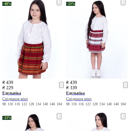
−48%
−23%
₴ 439
₴ 439
₴ 229
₴ 339
Едельвіка
Едельвіка
Спідниця міні
Спідниця міні
98
110
116
122
128
134
140
146
104
98
110
116
122
128
134
140
146
104
−23%