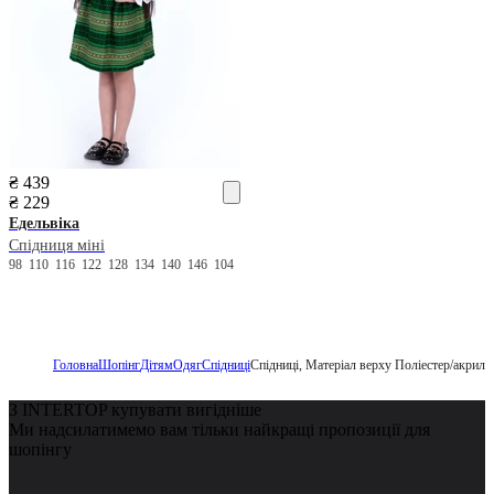
₴ 439
₴ 229
Едельвіка
Спідниця міні
98
110
116
122
128
134
140
146
104
Головна
Шопінг
Дітям
Одяг
Спідниці
Спідниці, Матеріал верху Поліестер/акрил
З INTERTOP купувати вигідніше
Ми надсилатимемо вам тільки найкращі пропозиції для
шопінгу