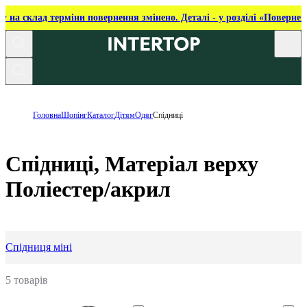
ку на склад терміни повернення змінено. Деталі - у розділі «Повернен
Головна
Шопінг
Каталог
Дітям
Одяг
Спідниці
Спідниці, Матеріал верху
Поліестер/акрил
Спідниця міні
5 товарів