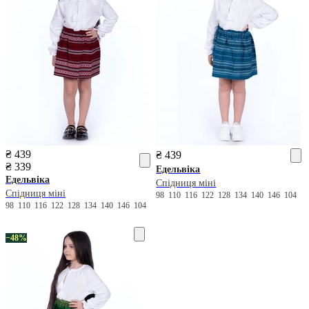
₴ 439
₴ 439
₴ 339
Едельвіка
Едельвіка
Спідниця міні
Спідниця міні
98
110
116
122
128
134
140
146
104
98
110
116
122
128
134
140
146
104
−48%