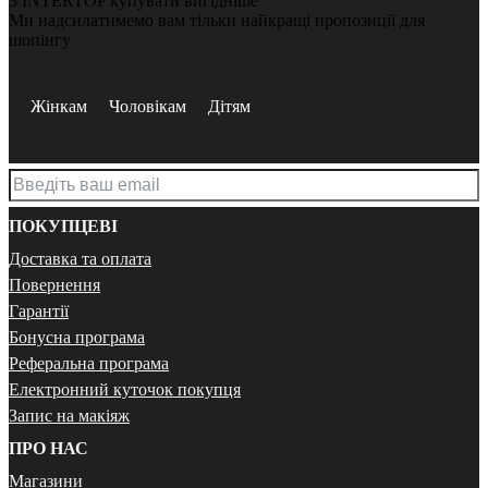
З INTERTOP купувати вигідніше
Ми надсилатимемо вам тільки найкращі пропозиції для
шопінгу
Жінкам
Чоловікам
Дітям
ПОКУПЦЕВІ
Доставка та оплата
Повернення
Гарантії
Бонусна програма
Реферальна програма
Електронний куточок покупця
Запис на макіяж
ПРО НАС
Магазини