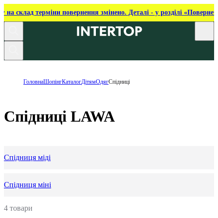
ку на склад терміни повернення змінено. Деталі - у розділі «Повернен
Головна
Шопінг
Каталог
Дітям
Одяг
Спідниці
Спідниці LAWA
Спідниця міді
Спідниця міні
4 товари