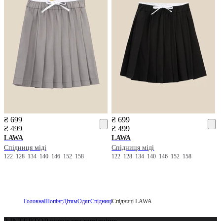
₴ 699
₴ 699
₴ 499
₴ 499
LAWA
LAWA
Спідниця міді
Спідниця міді
122
128
134
140
146
152
158
122
128
134
140
146
152
158
Головна
Шопінг
Дітям
Одяг
Спідниці
Спідниці LAWA