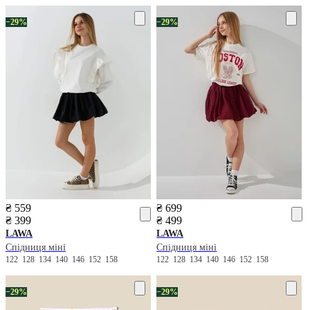
−29%
−29%
₴ 559
₴ 699
₴ 399
₴ 499
LAWA
LAWA
Спідниця міні
Спідниця міні
122
128
134
140
146
152
158
122
128
134
140
146
152
158
−29%
−29%