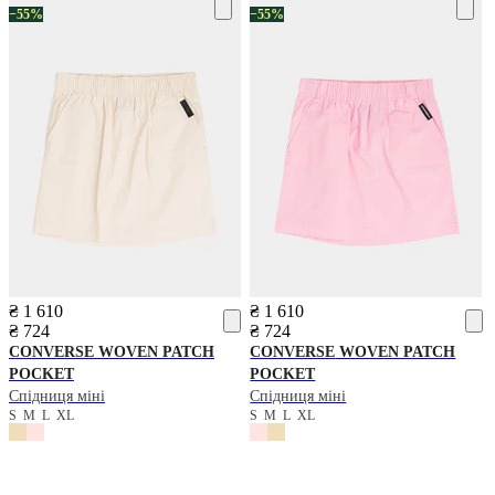
−55%
−55%
₴ 1 610
₴ 1 610
₴ 724
₴ 724
CONVERSE
WOVEN PATCH
CONVERSE
WOVEN PATCH
POCKET
POCKET
Спідниця міні
Спідниця міні
S
M
L
XL
S
M
L
XL