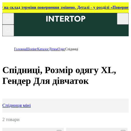
ку на склад терміни повернення змінено. Деталі - у розділі «Повернен
Головна
Шопінг
Каталог
Дітям
Одяг
Спідниці
Спідниці, Розмір одягу XL,
Гендер Для дівчаток
Спідниця міні
2 товари