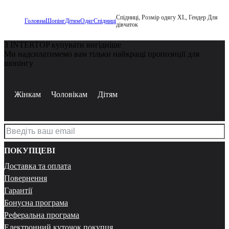
Спідниці, Розмір одягу XL, Гендер Для
Головна
Шопінг
Дітям
Одяг
Спідниці
дівчаток
З INTERTOP купувати вигідніше
Ми надсилатимемо вам тільки найкращі пропозиції для
шопінгу
Жінкам
Чоловікам
Дітям
ПОКУПЦЕВІ
Доставка та оплата
Повернення
Гарантії
Бонусна програма
Реферальна програма
Електронний куточок покупця