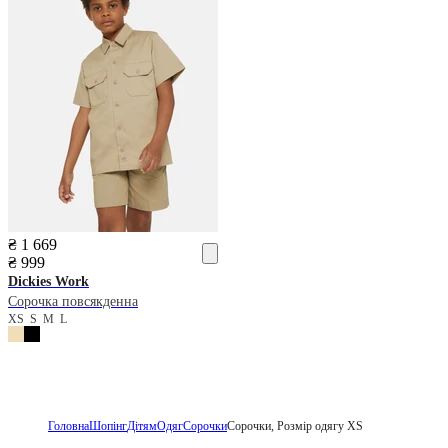
₴ 1 669
₴ 999
Dickies
Work
Сорочка повсякденна
XS
S
M
L
Головна
Шопінг
Дітям
Одяг
Сорочки
Сорочки, Розмір одягу XS