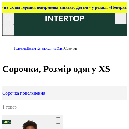
ку на склад терміни повернення змінено. Деталі - у розділі «Повернен
Головна
Шопінг
Каталог
Дітям
Одяг
Сорочки
Сорочки, Розмір одягу XS
Сорочка повсякденна
1 товар
−40%