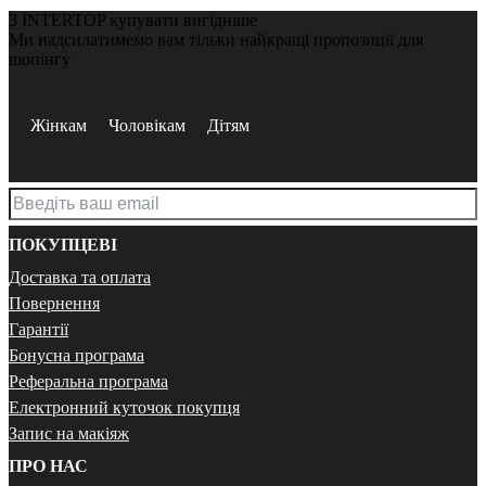
З INTERTOP купувати вигідніше
Ми надсилатимемо вам тільки найкращі пропозиції для
шопінгу
Жінкам
Чоловікам
Дітям
ПОКУПЦЕВІ
Доставка та оплата
Повернення
Гарантії
Бонусна програма
Реферальна програма
Електронний куточок покупця
Запис на макіяж
ПРО НАС