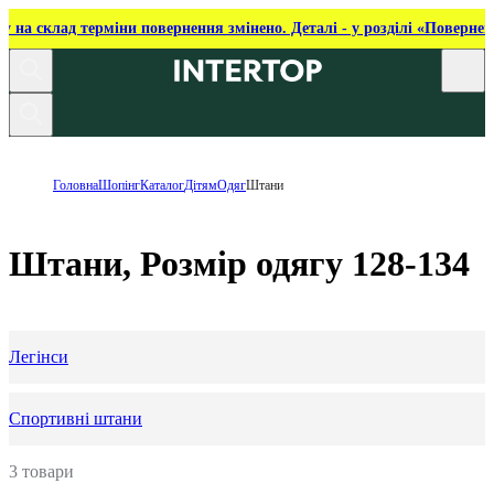
ку на склад терміни повернення змінено. Деталі - у розділі «Повернен
Головна
Шопінг
Каталог
Дітям
Одяг
Штани
Штани, Розмір одягу 128-134
Легінси
Спортивні штани
3 товари