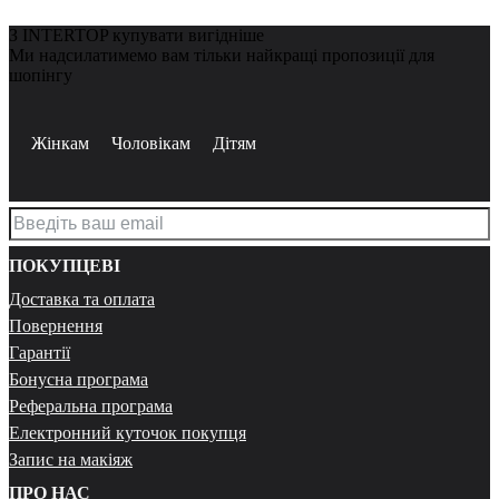
З INTERTOP купувати вигідніше
Ми надсилатимемо вам тільки найкращі пропозиції для
шопінгу
Жінкам
Чоловікам
Дітям
ПОКУПЦЕВІ
Доставка та оплата
Повернення
Гарантії
Бонусна програма
Реферальна програма
Електронний куточок покупця
Запис на макіяж
ПРО НАС