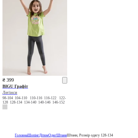
₴ 399
BIGU
Графіт
Легінси
98-104
104-110
110-116
116-122
122-
128
128-134
134-140
140-146
146-152
Головна
Шопінг
Дітям
Одяг
Штани
Штани, Розмір одягу 128-134