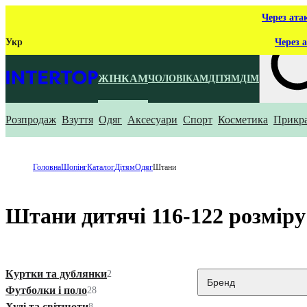
Через ата
Укр
Через а
ЖІНКАМ
ЧОЛОВІКАМ
ДІТЯМ
ДІМ
Розпродаж
Взуття
Одяг
Аксесуари
Спорт
Косметика
Прикр
Що ти ш
Головна
Шопінг
Каталог
Дітям
Одяг
Штани
Штани дитячі 116-122 розміру
Куртки та дублянки
2
Бренд
Футболки і поло
28
Худі та світшоти
8