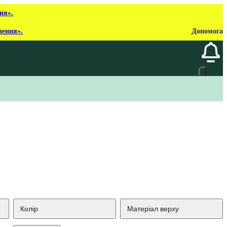
ня».
нення».
Допомога
Колір
Матеріал верху