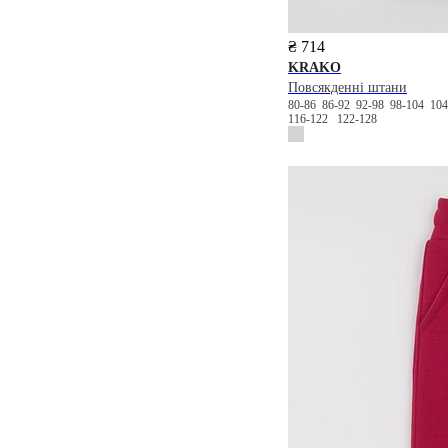
₴ 714
KRAKO
Повсякденні штани
80-86
86-92
92-98
98-104
10
116-122
122-128