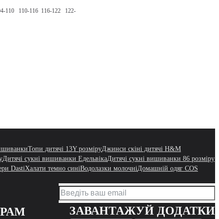
04-110
110-116
116-122
122-
вишиванки
Топи дитячі 13Y розміру
Джинси скіні дитячі H&M
у
Дитячі сукні вишиванки Едельвіка
Дитячі сукні вишиванки 86 розміру
ри Dasti
Халати темно сині
Водолазки молочні
Домашній одяг COS
ЗАВАНТАЖУЙ ДОДАТКИ
ЕРАМ