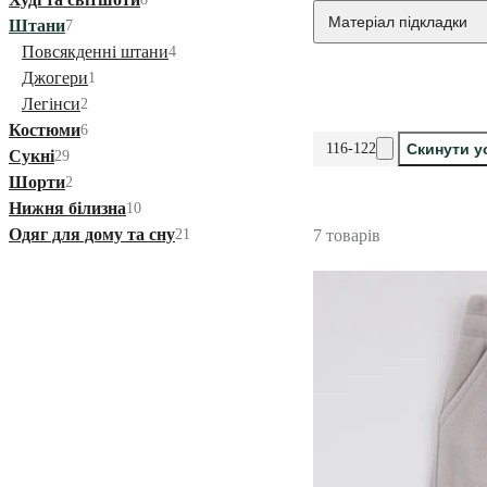
Матеріал підкладки
Штани
7
Повсякденні штани
4
Джогери
1
Легінси
2
Костюми
6
116-122
Скинути у
Сукні
29
Шорти
2
Нижня білизна
10
Одяг для дому та сну
21
7 товарів