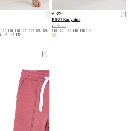
₴ 399
BIGU
Капучіно
Легінси
0
110-116
116-122
122-128
128-
116-122
134-140
140-146
0-146
146-152