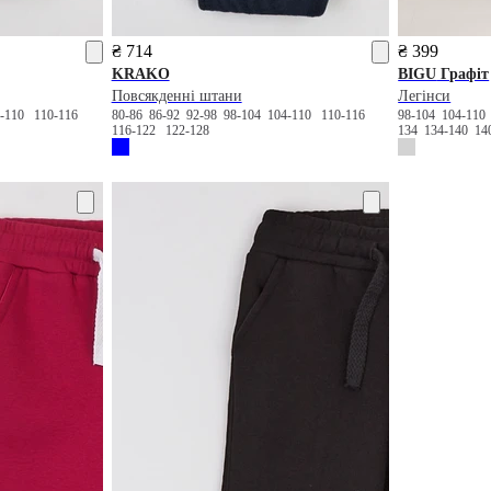
₴ 714
₴ 399
KRAKO
BIGU
Графіт
Повсякденні штани
Легінси
4-110
110-116
80-86
86-92
92-98
98-104
104-110
110-116
98-104
104-11
116-122
122-128
134
134-140
14