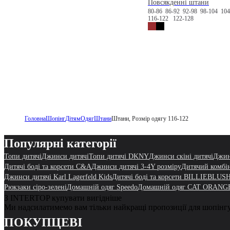
Повсякденні штани
80-86
86-92
92-98
98-104
10
116-122
122-128
Головна
Шопінг
Дітям
Одяг
Штани
Штани, Розмір одягу 116-122
Популярні категорії
Топи дитячі
Джинси дитячі
Топи дитячі DKNY
Джинси скіні дитячі
Джин
Дитячі боді та корсети C&A
Джинси дитячі 3-4Y розміру
Дитячий комбін
Джинси дитячі Karl Lagerfeld Kids
Дитячі боді та корсети BILLIEBLUS
Рюкзаки сіро-зелені
Домашній одяг Speedo
Домашній одяг CAT ORANG
З INTERTOP купувати вигідніше
Ми надсилатимемо вам тільки найкращі пропозиції для шопінг
ПОКУПЦЕВІ