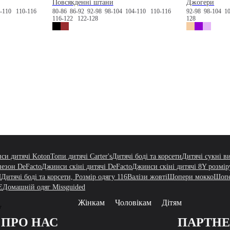
Повсякденні штани
Джогери
4-110
110-116
80-86
86-92
92-98
98-104
104-110
110-116
92-98
98-104
1
116-122
122-128
128
си дитячі Koton
Топи дитячі Carter's
Дитячі боді та корсети
Дитячі сукні 
езон DeFacto
Джинси скіні дитячі DeFacto
Джинси скіні дитячі 8Y розмір
H
Дитячі боді та корсети, Розмір одягу 116
Валізи жовті
Шопери мокко
Шопе
E
Домашній одяг Missguided
Жінкам
Чоловікам
Дітям
у
ПРО НАС
ПАРТН