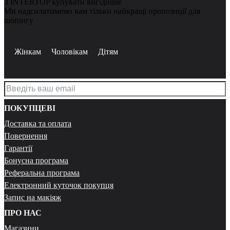
З INTERTOP купувати вигідніше
Ми надсилатимемо вам тільки найкращі пропозиції для
шопінгу
Жінкам
Чоловікам
Дітям
ПОКУПЦЕВІ
Доставка та оплата
Повернення
Гарантії
Бонусна програма
Реферальна програма
Електронний куточок покупця
Запис на макіяж
ПРО НАС
Магазини