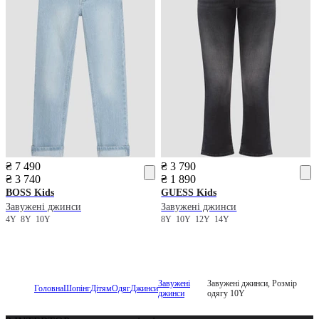
₴ 7 490
₴ 3 790
₴ 3 740
₴ 1 890
BOSS Kids
GUESS Kids
Завужені джинси
Завужені джинси
4Y
8Y
10Y
8Y
10Y
12Y
14Y
Завужені
Завужені джинси, Розмір
Головна
Шопінг
Дітям
Одяг
Джинси
джинси
одягу 10Y