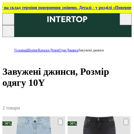
ку на склад терміни повернення змінено. Деталі - у розділі «Повернен
Головна
Шопінг
Каталог
Дітям
Одяг
Джинси
Завужені джинси
Завужені джинси, Розмір
одягу 10Y
2 товари
−50%
−50%