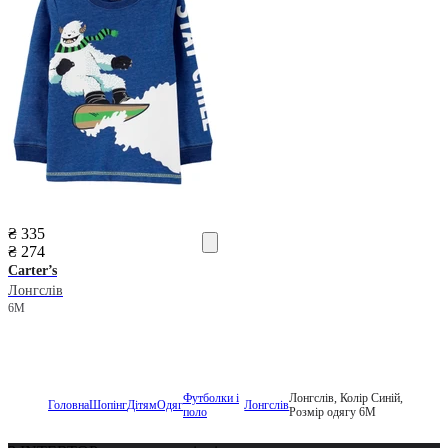
₴ 335
₴ 274
Carter’s
Лонгслів
6M
Футболки і
Лонгслів, Колір Синій,
Головна
Шопінг
Дітям
Одяг
Лонгслів
поло
Розмір одягу 6M