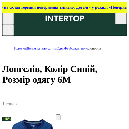
ку на склад терміни повернення змінено. Деталі - у розділі «Повернен
Головна
Шопінг
Каталог
Дітям
Одяг
Футболки і поло
Лонгслів
Лонгслів, Колір Синій,
Розмір одягу 6M
1 товар
−18%