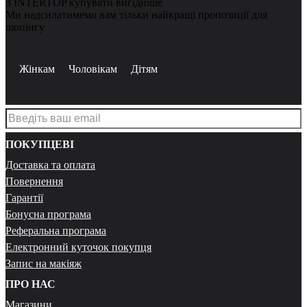
З INTERTOP купувати вигідніше
Ми надсилатимемо вам тільки найкращі пропозиції для
шопінгу
Жінкам
Чоловікам
Дітям
ПОКУПЦЕВІ
Доставка та оплата
Повернення
Гарантії
Бонусна програма
Реферальна програма
Електронний куточок покупця
Запис на макіяж
ПРО НАС
Магазини