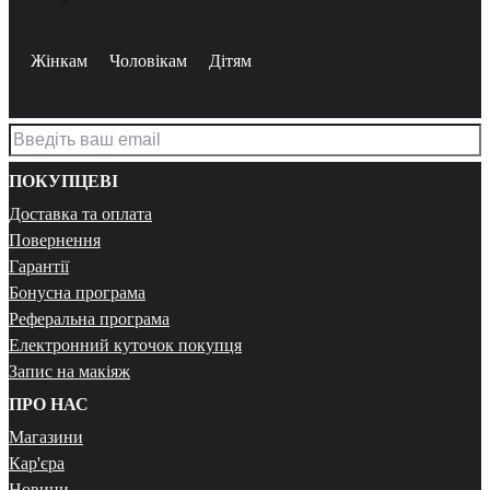
Жінкам
Чоловікам
Дітям
ПОКУПЦЕВІ
Доставка та оплата
Повернення
Гарантії
Бонусна програма
Реферальна програма
Електронний куточок покупця
Запис на макіяж
ПРО НАС
Магазини
Кар'єра
Новини