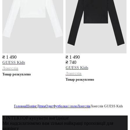
₴ 1 490
₴ 1 490
₴ 740
GUESS Kids
GUESS Kids
Лонгслів
Лонгслів
Товар розкуплено
Товар розкуплено
Головна
Шопінг
Дітям
Одяг
Футболки і поло
Лонгслів
Лонгслів GUESS Kids
З INTERTOP купувати вигідніше
Ми надсилатимемо вам тільки найкращі пропозиції для
шопінгу