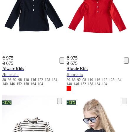
₴ 975
₴ 975
₴ 675
₴ 675
Alwair Kids
Alwair Kids
Лонгслів
Лонгслів
80
86
92
98
110
116
122
128
134
80
86
92
98
110
116
122
128
134
140
146
152
158
164
104
140
146
152
158
164
104
−31%
−43%