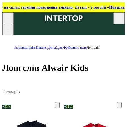
ку на склад терміни повернення змінено. Деталі - у розділі «Повернен
Головна
Шопінг
Каталог
Дітям
Одяг
Футболки і поло
Лонгслів
Лонгслів Alwair Kids
7 товарів
−31%
−31%