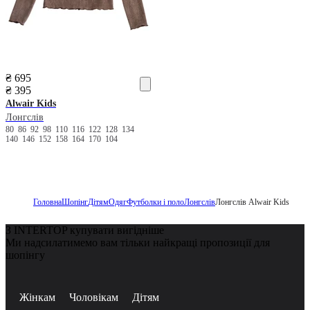
₴ 695
₴ 395
Alwair Kids
Лонгслів
80
86
92
98
110
116
122
128
134
140
146
152
158
164
170
104
Головна
Шопінг
Дітям
Одяг
Футболки і поло
Лонгслів
Лонгслів Alwair Kids
З INTERTOP купувати вигідніше
Ми надсилатимемо вам тільки найкращі пропозиції для
шопінгу
Жінкам
Чоловікам
Дітям