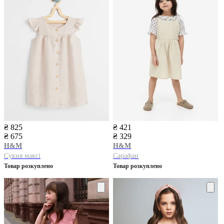
₴ 825
₴ 421
₴ 675
₴ 329
H&M
H&M
Сукня максі
Сарафан
Товар розкуплено
Товар розкуплено