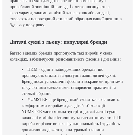
прань лляні сукні для дітей зберігають свою форму і
привабливий зовнішній вигляд. Їх легко поєднувати з
аксесуарами, такими як літній капелюшок або сандалі,
створюючи неповторний стильний образ для вашої дитини в
будь-яку пору року.
Дитячі сукні з льону: популярні бренди
Багато відомих брендів пропонують такі вироби у своїх
колекціях, забезпечуючи різноманітність фасонів і дизайнів:
H&M - один з найвідоміших брендів, що
пропонують стильні та доступні лляні дитячі сукні.
Бренд поєднує класичні фасони з яскравими принтами
та сучасними елементами, створюючи практичні та
стильні вбрання.
YUMSTER - це бренд, який славиться якісними та
комфортними виробами для дітей. У колекції
YUMSTER часто можна зустріти дитячі лляні сукні,
виконані в мінімалістичному та елегантному стилі. Ці
вироби вирізняє висока функціональність і зручність
для активних дівчаток, а натуральні тканини