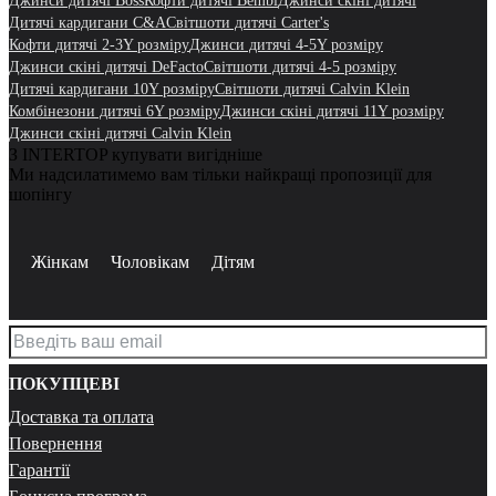
Джинси дитячі Boss
Кофти дитячі Bembi
Джинси скіні дитячі
Дитячі кардигани C&A
Світшоти дитячі Carter's
Кофти дитячі 2-3Y розміру
Джинси дитячі 4-5Y розміру
Джинси скіні дитячі DeFacto
Світшоти дитячі 4-5 розміру
Дитячі кардигани 10Y розміру
Світшоти дитячі Calvin Klein
Комбінезони дитячі 6Y розміру
Джинси скіні дитячі 11Y розміру
Джинси скіні дитячі Calvin Klein
З INTERTOP купувати вигідніше
Ми надсилатимемо вам тільки найкращі пропозиції для
шопінгу
Жінкам
Чоловікам
Дітям
ПОКУПЦЕВІ
Доставка та оплата
Повернення
Гарантії