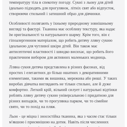
температуру тіла в спекотну погоду. Сукні з льону для дітей
ідеально підходять для прогулянок, літніх свят або відпусток,
створюючи стильний і затишний образ для дівчинки.
Особливості полягають у їхньому природному зовнішньому
вигляді та фактурі. Тканина має особливу текстуру, яка надає
їм оригінальності та натурального шарму. Крім того, він є
гіпоалергенним матеріалом, що робить дитячу лляну сукню
ідеальною для чутливої шкіри дітей. Він також має
антисептичні властивості і швидко висихає, що робить його
практичним вибором для активних маленьких модниць.
Лляна сукня дитяча представлена в різних фасонах, від
простих і елегантних до більш ошатних з декоративними
елементами, такими як вишивка, мережива або рюші. У таких
виробах дівчатка виглядають не тільки стильно, але й дуже
комфортно. Легкий крій, вільний силует і натуральні відтінки
роблять лляну дитячу сукню універсальною і придатною для
різних випадків, чи то прогулянка парком, чи то сімейне
свято, чи то похід на пляж.
Льон - це міцна і зносостійка тканина, яка з часом стає тільки
м'якшою і приємнішою на дотик. Навіть після численних