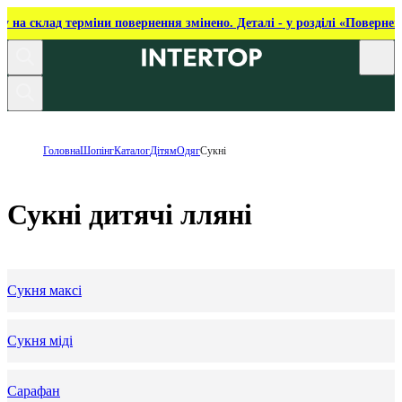
ку на склад терміни повернення змінено. Деталі - у розділі «Повернен
Головна
Шопінг
Каталог
Дітям
Одяг
Сукні
Сукні дитячі лляні
Сукня максі
Сукня міді
Сарафан