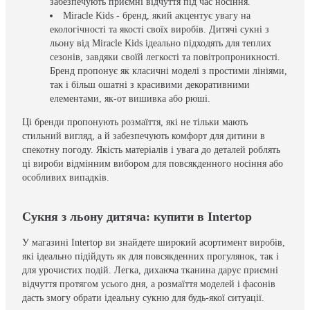
забезпечують приємні відчуття під час носіння.
Miracle Kids - бренд, який акцентує увагу на
екологічності та якості своїх виробів. Дитячі сукні з
льону від Miracle Kids ідеально підходять для теплих
сезонів, завдяки своїй легкості та повітропроникності.
Бренд пропонує як класичні моделі з простими лініями,
так і більш ошатні з красивими декоративними
елементами, як-от вишивка або рюші.
Ці бренди пропонують розмаїття, які не тільки мають
стильний вигляд, а й забезпечують комфорт для дитини в
спекотну погоду. Якість матеріалів і увага до деталей роблять
ці вироби відмінним вибором для повсякденного носіння або
особливих випадків.
Сукня з льону дитяча: купити в Intertop
У магазині Intertop ви знайдете широкий асортимент виробів,
які ідеально підійдуть як для повсякденних прогулянок, так і
для урочистих подій. Легка, дихаюча тканина дарує приємні
відчуття протягом усього дня, а розмаїття моделей і фасонів
дасть змогу обрати ідеальну сукню для будь-якої ситуації.