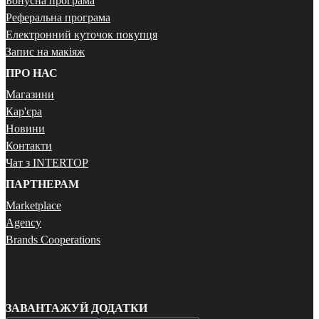
Бонусна програма
Реферальна програма
Електронний куточок покупця
Запис на макіяж
ПРО НАС
Магазини
Кар'єра
Новини
Контакти
Чат з INTERTOP
ПАРТНЕРАМ
Marketplace
Agency
Brands Cooperations
ЗАВАНТАЖУЙ ДОДАТКИ