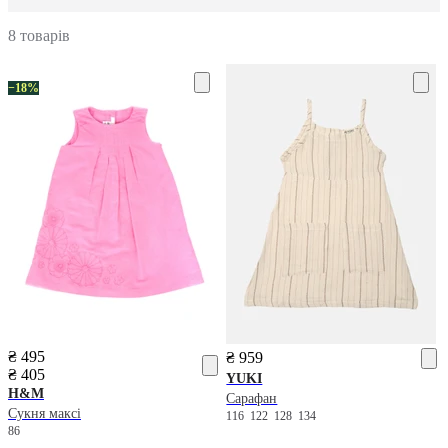
8 товарів
−18%
₴ 495
₴ 959
₴ 405
YUKI
H&M
Сарафан
Сукня максі
116
122
128
134
86