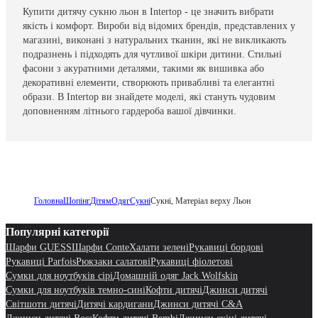
Купити дитячу сукню льон в Intertop - це значить вибрати
якість і комфорт. Вироби від відомих брендів, представлених у
магазині, виконані з натуральних тканин, які не викликають
подразнень і підходять для чутливої шкіри дитини. Стильні
фасони з акуратними деталями, такими як вишивка або
декоративні елементи, створюють привабливі та елегантні
образи. В Intertop ви знайдете моделі, які стануть чудовим
доповненням літнього гардероба вашої дівчинки.
Головна
Шопінг
Дітям
Одяг
Сукні
Сукні, Матеріал верху Льон
Популярні категорії
Шарфи GUESS
Шарфи Conte
Халати зелені
Рукавиці бордові
Рукавиці Parfois
Рюкзаки салатові
Рукавиці фіолетові
Сумки для ноутбуків сірі
Домашній одяг Jack Wolfskin
Сумки для ноутбуків темно-сині
Кофти дитячі
Джинси дитячі
Світшоти дитячі
Дитячі кардигани
Джинси дитячі C&A