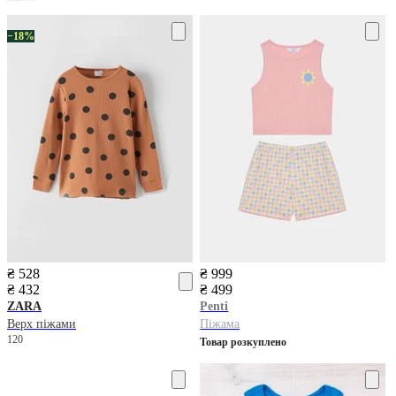
−18%
₴ 528
₴ 999
₴ 432
₴ 499
ZARA
Penti
Верх піжами
Піжама
120
Товар розкуплено