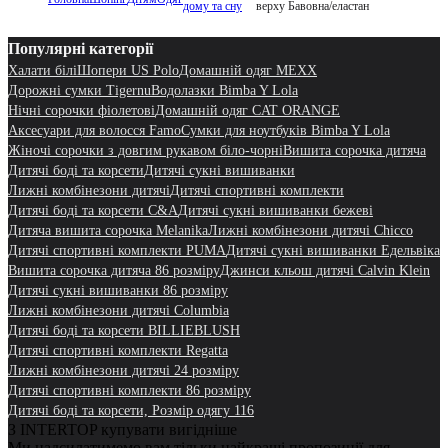
дому та сну
верху Бавовна/еластан
Популярні категорії
Халати білі
Шопери US Polo
Домашній одяг MEXX
Дорожні сумки Tigernu
Водолазки Bimba Y Lola
Нічні сорочки фіолетові
Домашній одяг CAT ORANGE
Аксесуари для волосся Famo
Сумки для ноутбуків Bimba Y Lola
Жіночі сорочки з довгим рукавом біло-чорні
Вишита сорочка дитяча
Дитячі боді та корсети
Дитячі сукні вишиванки
Лижні комбінезони дитячі
Дитячі спортивні комплекти
Дитячі боді та корсети C&A
Дитячі сукні вишиванки бежеві
Дитяча вишита сорочка Melanika
Лижні комбінезони дитячі Chicco
Дитячі спортивні комплекти PUMA
Дитячі сукні вишиванки Едельвіка
Вишита сорочка дитяча 86 розміру
Джинси кльош дитячі Calvin Klein
Дитячі сукні вишиванки 86 розміру
Лижні комбінезони дитячі Columbia
Дитячі боді та корсети BILLIEBLUSH
Дитячі спортивні комплекти Regatta
Лижні комбінезони дитячі 24 розміру
Дитячі спортивні комплекти 86 розміру
Дитячі боді та корсети, Розмір одягу 116
З INTERTOP купувати вигідніше
Ми надсилатимемо вам тільки найкращі пропозиції для