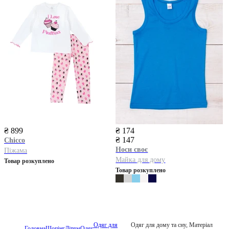
₴ 899
₴ 174
₴ 147
Chicco
Носи своє
Піжама
Майка для дому
Товар розкуплено
Товар розкуплено
Одяг для
Одяг для дому та сну, Матеріал
Головна
Шопінг
Дітям
Одяг