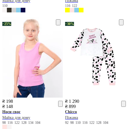
Майка для дому
Піжама
110
116
122
−25%
−30%
₴ 198
₴ 1 290
₴ 148
₴ 899
Носи своє
Chicco
Майка для дому
Піжама
98
116
122
128
134
104
92
98
110
116
122
128
104