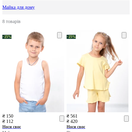
Майка для дому
8 товарів
−25%
−25%
₴ 150
₴ 561
₴ 112
₴ 420
Носи своє
Носи своє