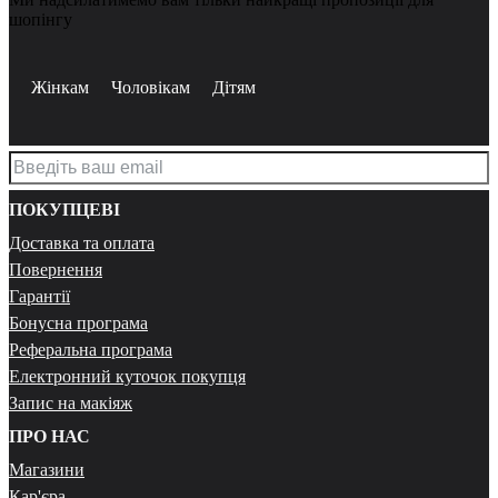
шопінгу
Жінкам
Чоловікам
Дітям
ПОКУПЦЕВІ
Доставка та оплата
Повернення
Гарантії
Бонусна програма
Реферальна програма
Електронний куточок покупця
Запис на макіяж
ПРО НАС
Магазини
Кар'єра