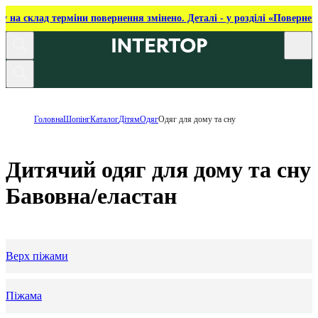
ку на склад терміни повернення змінено. Деталі - у розділі «Повернен
Головна
Шопінг
Каталог
Дітям
Одяг
Одяг для дому та сну
Дитячий одяг для дому та сну
Бавовна/еластан
Верх піжами
Піжама