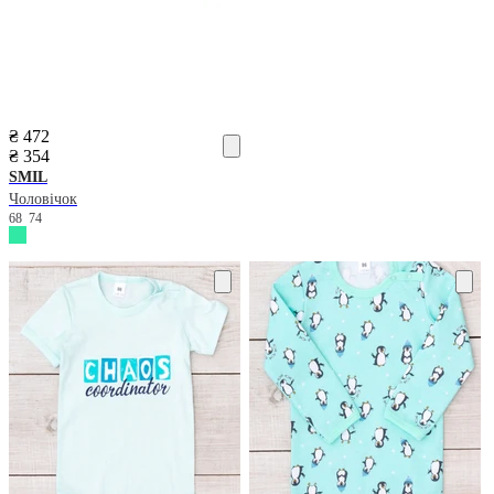
₴ 472
₴ 354
SMIL
Чоловічок
68
74