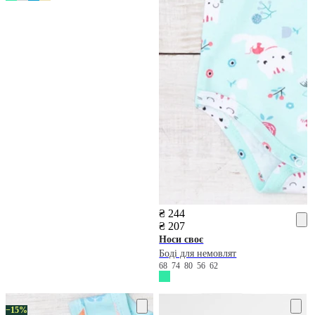
₴ 244
₴ 207
Носи своє
Боді для немовлят
68
74
80
56
62
−15%