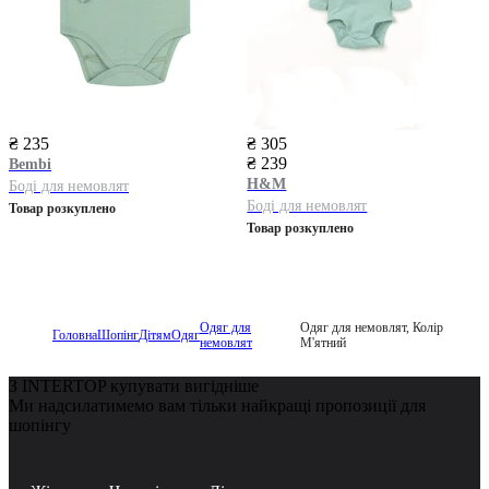
₴ 235
₴ 305
₴ 239
Bembi
H&M
Боді для немовлят
Боді для немовлят
Товар розкуплено
Товар розкуплено
Одяг для
Одяг для немовлят, Колір
Головна
Шопінг
Дітям
Одяг
немовлят
М'ятний
З INTERTOP купувати вигідніше
Ми надсилатимемо вам тільки найкращі пропозиції для
шопінгу