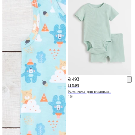
₴ 493
H&M
Комплект для немовлят
104