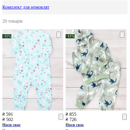
Комплект для немовлят
20 товарів
−15%
−15%
₴ 591
₴ 855
₴ 502
₴ 726
Носи своє
Носи своє