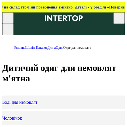
ку на склад терміни повернення змінено. Деталі - у розділі «Повернен
Головна
Шопінг
Каталог
Дітям
Одяг
Одяг для немовлят
Дитячий одяг для немовлят
м'ятна
Боді для немовлят
Чоловічок