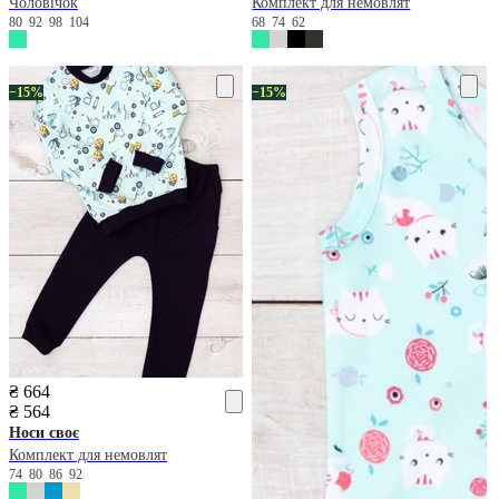
Чоловічок
Комплект для немовлят
80
92
98
104
68
74
62
−15%
−15%
₴ 664
₴ 564
Носи своє
Комплект для немовлят
74
80
86
92