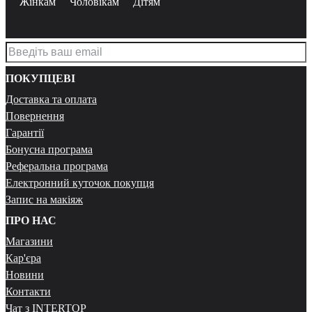
Жінкам
Чоловікам
Дітям
ПОКУПЦЕВІ
Доставка та оплата
Повернення
Гарантії
Бонусна програма
Реферальна програма
Електронний куточок покупця
Запис на макіяж
ПРО НАС
Магазини
Кар'єра
Новини
Контакти
Чат з INTERTOP