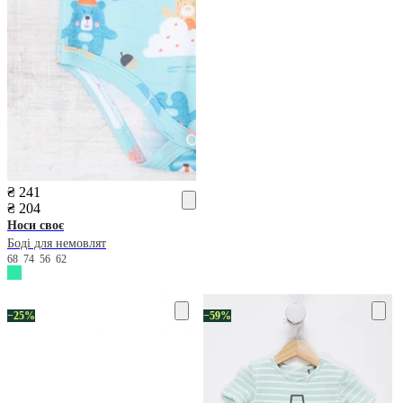
₴ 241
₴ 204
Носи своє
Боді для немовлят
68
74
56
62
−25%
−59%