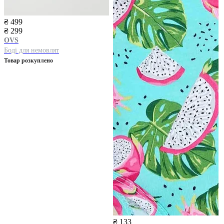
₴ 499
₴ 299
OVS
Боді для немовлят
Товар розкуплено
₴ 133