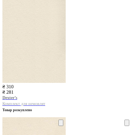
₴ 310
₴ 281
Dexter’s
Комплект для немовлят
Товар розкуплено