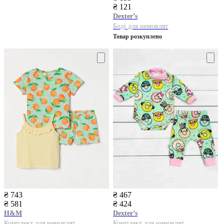
₴ 121
Dexter’s
Боді для немовлят
Товар розкуплено
₴ 743
₴ 467
₴ 581
₴ 424
H&M
Dexter’s
Комплект для немовлят
Комплект для немовлят