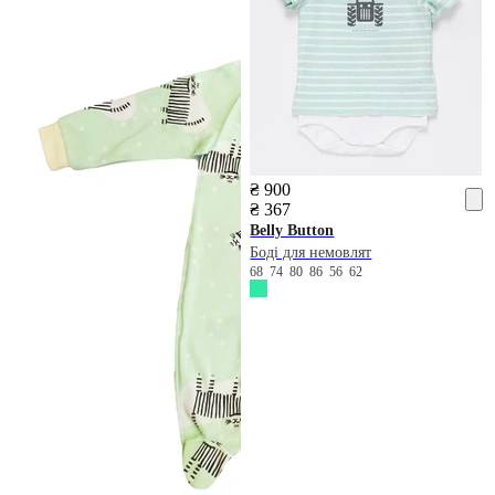
₴ 900
₴ 367
Belly Button
Боді для немовлят
68
74
80
86
56
62