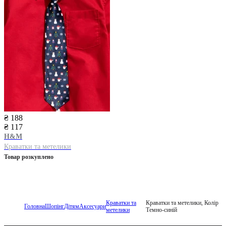
₴ 188
₴ 117
H&M
Краватки та метелики
Товар розкуплено
Краватки та
Краватки та метелики, Колір
Головна
Шопінг
Дітям
Аксесуари
метелики
Темно-синій