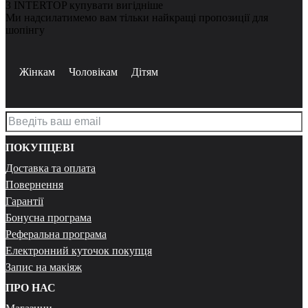
З INTERTOP купувати вигідніше
Ми надсилатимемо вам тільки найкращі пропозиції для
шопінгу
Жінкам
Чоловікам
Дітям
ПОКУПЦЕВІ
Доставка та оплата
Повернення
Гарантії
Бонусна програма
Реферальна програма
Електронний куточок покупця
Запис на макіяж
ПРО НАС