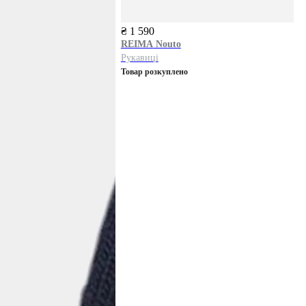
₴ 1 590
REIMA
Nouto
Рукавиці
Товар розкуплено