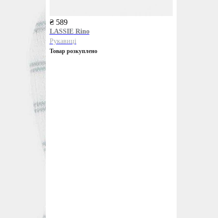
₴ 589
LASSIE
Rino
Рукавиці
Товар розкуплено