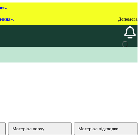
ня».
нення».
Допомога
Матеріал верху
Матеріал підкладки