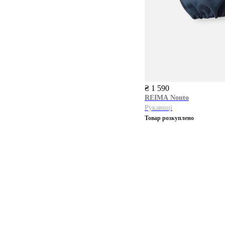
₴ 1 590
REIMA
Nouto
Рукавиці
Товар розкуплено