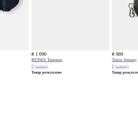
₴ 1 090
₴ 989
REIMA
Tumpus
Tutta
Jemmy
Рукавиці
Рукавиці
Товар розкуплено
Товар розкупл