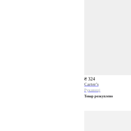
₴ 324
Carter’s
Рукавиці
Товар розкуплено