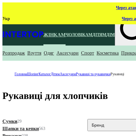
Через ата
Укр
Через а
ЖІНКАМ
ЧОЛОВІКАМ
ДІТЯМ
ДІМ
Розпродаж
Взуття
Одяг
Аксесуари
Спорт
Косметика
Прикр
Що ти ш
Головна
Шопінг
Каталог
Дітям
Аксесуари
Рукавиці та рукавички
Рукавиці
Рукавиці для хлопчиків
Сумки
29
Бренд
Шапки та кепки
563
Рюкзаки
238