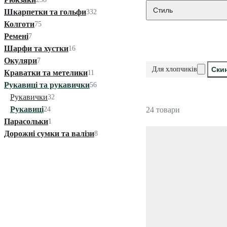
Стиль
Шкарпетки та гольфи
332
Колготи
75
Ремені
7
Шарфи та хустки
16
Окуляри
7
Для хлопчиків
Скин
Краватки та метелики
11
Рукавиці та рукавички
56
Рукавички
32
Рукавиці
24
24 товари
Парасольки
1
Дорожні сумки та валізи
8