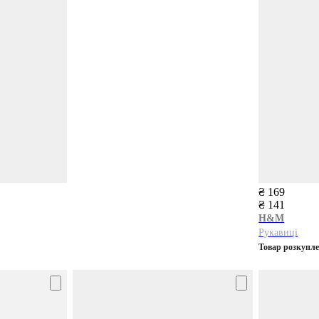
₴ 169
₴ 141
H&M
Рукавиці
Товар розкупл