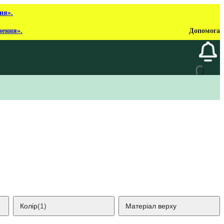
ня».
нення».
Допомога
Колір
(1)
Матеріал верху