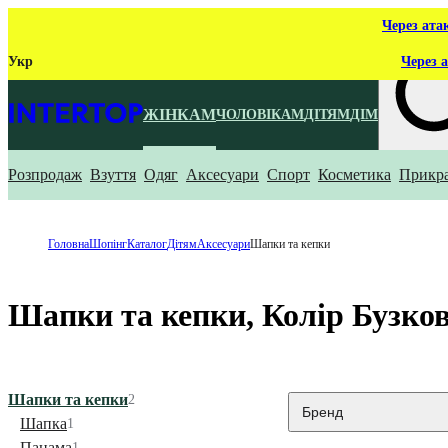
Через ата
Укр
Через а
ЖІНКАМ
ЧОЛОВІКАМ
ДІТЯМ
ДІМ
Розпродаж
Взуття
Одяг
Аксесуари
Спорт
Косметика
Прикр
Що ти ш
Головна
Шопінг
Каталог
Дітям
Аксесуари
Шапки та кепки
Шапки та кепки, Колір Бузков
Шапки та кепки
2
Бренд
Шапка
1
Панама
1