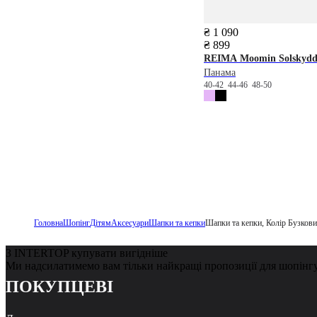
₴ 1 090
₴ 899
REIMA
Moomin Solskyd
Панама
40-42
44-46
48-50
Головна
Шопінг
Дітям
Аксесуари
Шапки та кепки
Шапки та кепки, Колір Бузкови
З INTERTOP купувати вигідніше
Ми надсилатимемо вам тільки найкращі пропозиції для шопінг
ПОКУПЦЕВІ