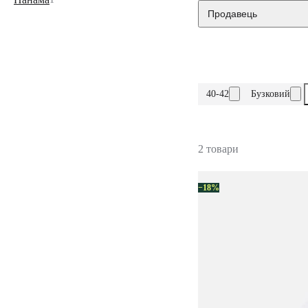
Продавець
40-42
Бузковий
2 товари
−18%