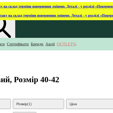
ку на склад терміни повернення змінено. Деталі - у розділі «Повернен
таку на склад терміни повернення змінено. Деталі - у розділі «Повер
аси
Сертифікати
Бренди
Акції
OUTLET%
укаєш?
ий, Розмір 40-42
Розмір
(1)
Ціна