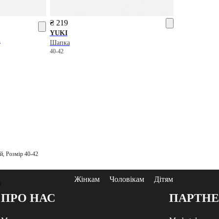
₴ 219
YUKI
d
Шапка
40-42
й, Розмір 40-42
Жінкам
Чоловікам
Дітям
у
ПРО НАС
ПАРТН