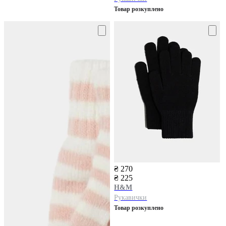
Товар розкуплено
₴ 270
₴ 225
H&M
Рукавички
Товар розкуплено