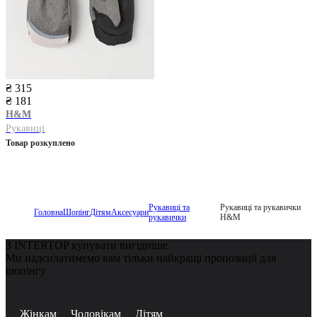
₴ 315
₴ 181
H&M
Рукавиці
Товар розкуплено
Рукавиці та
Рукавиці та рукавички
Головна
Шопінг
Дітям
Аксесуари
рукавички
H&M
З INTERTOP купувати вигідніше
Ми надсилатимемо вам тільки найкращі пропозиції для
шопінгу
Жінкам
Чоловікам
Дітям