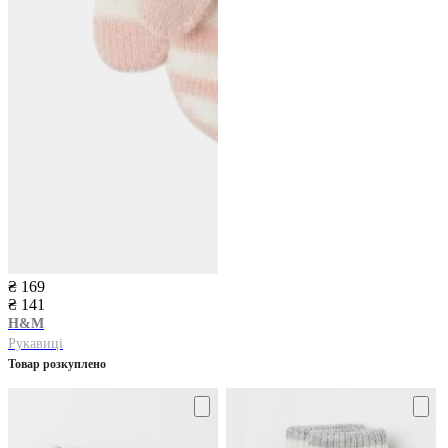
₴ 169
₴ 141
H&M
Рукавиці
Товар розкуплено