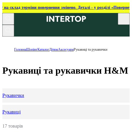
ку на склад терміни повернення змінено. Деталі - у розділі «Повернен
Головна
Шопінг
Каталог
Дітям
Аксесуари
Рукавиці та рукавички
Рукавиці та рукавички H&M
Рукавички
Рукавиці
17 товарів