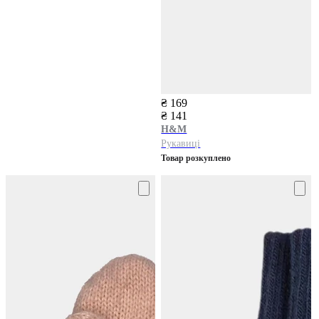
₴ 169
₴ 141
H&M
Рукавиці
Товар розкуплено