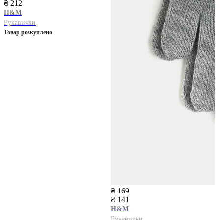
₴ 212
H&M
Рукавички
Товар розкуплено
₴ 169
₴ 141
H&M
Рукавички