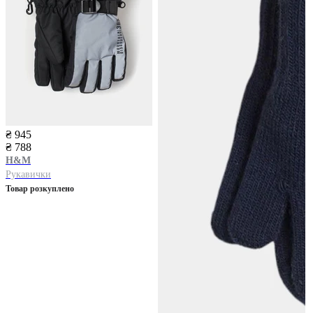
₴ 945
₴ 788
H&M
Рукавички
Товар розкуплено