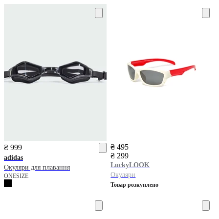
₴ 495
₴ 999
₴ 299
adidas
LuckyLOOK
Окуляри для плавання
Окуляри
ONESIZE
Товар розкуплено