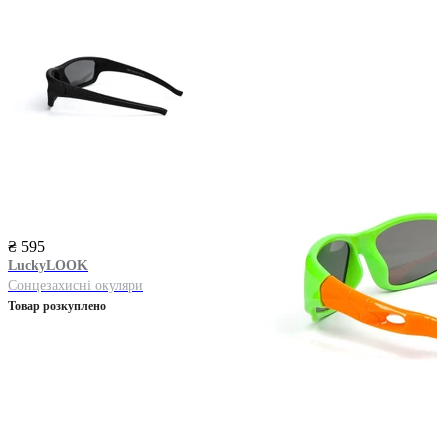
₴ 595
LuckyLOOK
Сонцезахисні окуляри
Товар розкуплено