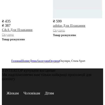
₴ 435
₴ 599
₴ 387
adidas
Для Плавання
C&A
Для Плавання
Окуляри
Окуляри
Товар розкуплено
Товар розкуплено
Головна
Шопінг
Дітям
Аксесуари
Окуляри
Окуляри, Стиль Sport
З INTERTOP купувати вигідніше
Ми надсилатимемо вам тільки найкращі пропозиції для
шопінгу
Жінкам
Чоловікам
Дітям