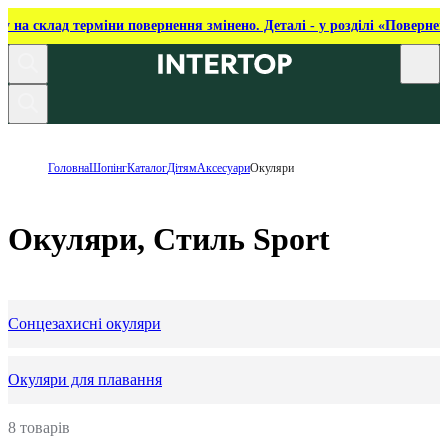
ку на склад терміни повернення змінено. Деталі - у розділі «Повернен
Головна
Шопінг
Каталог
Дітям
Аксесуари
Окуляри
Окуляри, Стиль Sport
Сонцезахисні окуляри
Окуляри для плавання
8 товарів