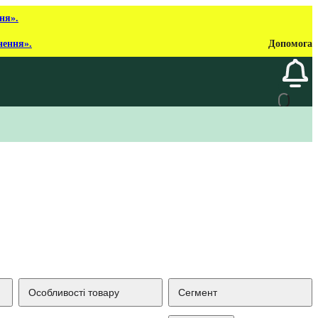
ня».
нення».
Допомога
Особливості товару
Сегмент