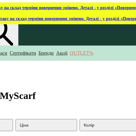
ку на склад терміни повернення змінено. Деталі - у розділі «Повернен
таку на склад терміни повернення змінено. Деталі - у розділі «Повер
аси
Сертифікати
Бренди
Акції
OUTLET%
укаєш?
 MyScarf
Ціна
Колір