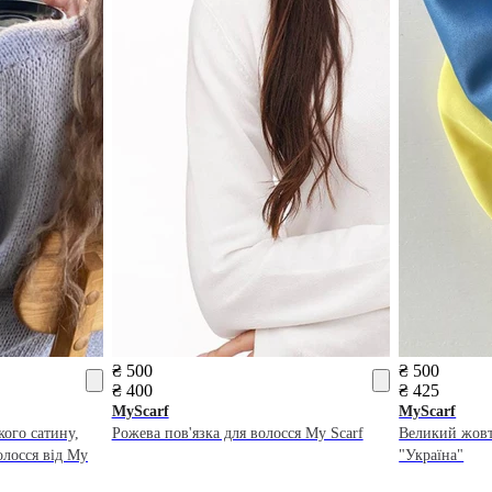
₴ 500
₴ 500
₴ 400
₴ 425
MyScarf
MyScarf
кого сатину,
Рожева пов'язка для волосся My Scarf
Великий жовт
олосся від My
"Україна"