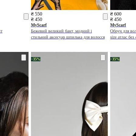
₴ 550
₴ 600
₴ 450
₴ 450
MyScarf
MyScarf
нт
Бежевий великий бант, модний і
Обруч для во
стильний аксесуар шпилька для волосся
size атлас без
−35%
−35%