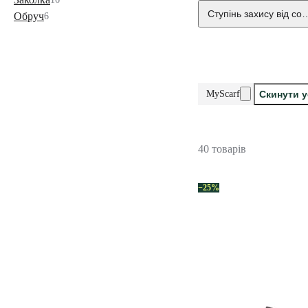
Ступінь захису від со
Обруч
6
MyScarf
Скинути у
40 товарів
−25%