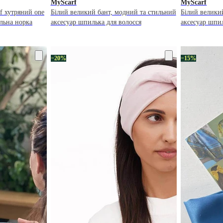
MyScarf
MyScarf
f хутряний one
Білий великий бант, модний та стильний
Білий велики
альна норка
аксесуар шпилька для волосся
аксесуар шпил
−20%
−15%