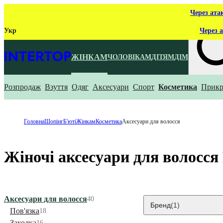
Через ата
Укр
Через а
ЖІНКАМ
ЧОЛОВІКАМ
ДІТЯМ
ДІМ
Розпродаж
Взуття
Одяг
Аксесуари
Спорт
Косметика
Прикр
Що ти ш
Головна
Шопінг
Б'юті
Жінкам
Косметика
Аксесуари для волосся
Жіночі аксесуари для волосся
Аксесуари для волосся
40
Бренд
(1)
Пов'язка
18
Заколка
16