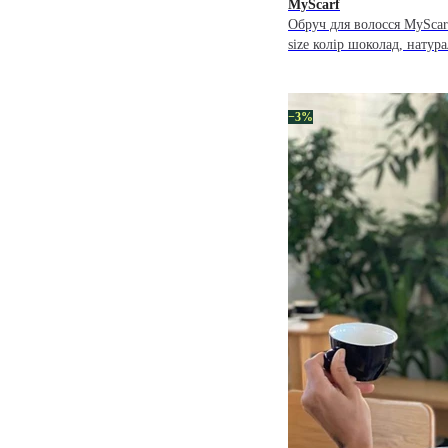
MyScarf
Обруч для волосся MyScar
size колір шоколад, натур
−3%