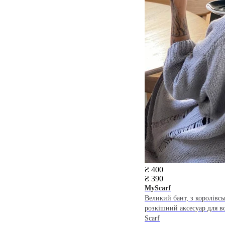
₴ 400
₴ 390
MyScarf
Великий бант, з королівсь
розкішний аксесуар для в
Scarf