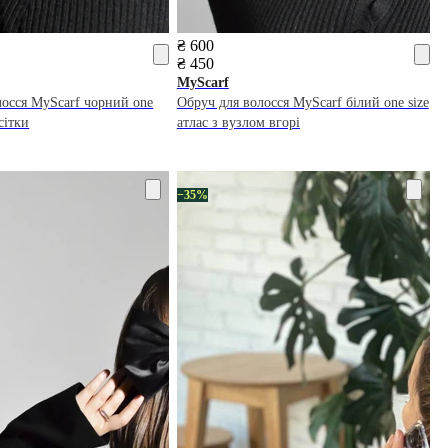
₴ 600
₴ 450
MyScarf
лосся MyScarf чорний one
Обруч для волосся MyScarf білий one size
 сітки
атлас з вузлом вгорі
−35%