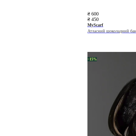
₴ 600
₴ 450
MyScarf
Атласний шоколадний ба
−15%