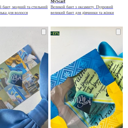
MyScarf
й бант, модний та стильний
Великой бант з оксамиту. Пудровий
ька для волосся
великий бант для дівчинки та жінки
−15%