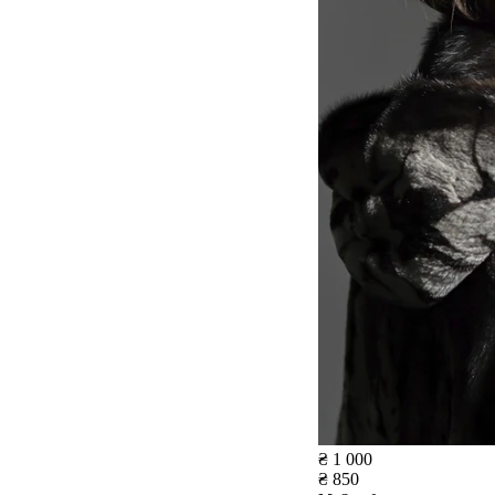
₴ 1 000
₴ 850