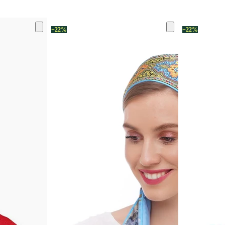
−22%
−22%