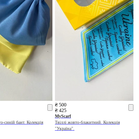
₴ 500
₴ 425
MyScarf
о-синій бант. Колекція
Твіллі жовто-блакитний. Колекція
"Україна".