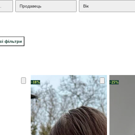
нця
Продавець
Вік
сі фільтри
−18%
−25%