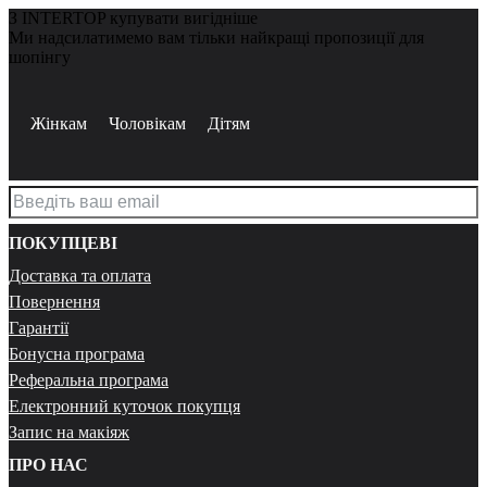
З INTERTOP купувати вигідніше
Ми надсилатимемо вам тільки найкращі пропозиції для
шопінгу
Жінкам
Чоловікам
Дітям
ПОКУПЦЕВІ
Доставка та оплата
Повернення
Гарантії
Бонусна програма
Реферальна програма
Електронний куточок покупця
Запис на макіяж
ПРО НАС