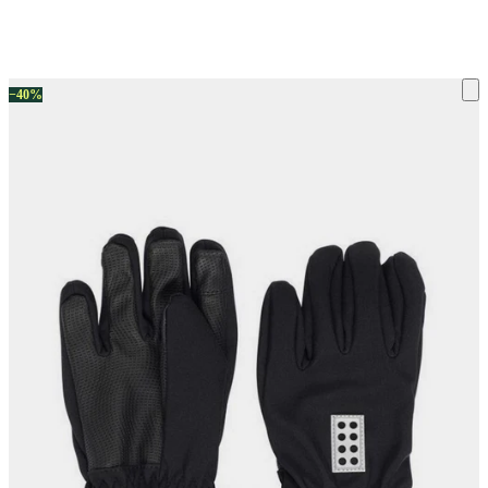
ку на склад терміни повернення змінено. Деталі - у розділі «Повернен
−40%