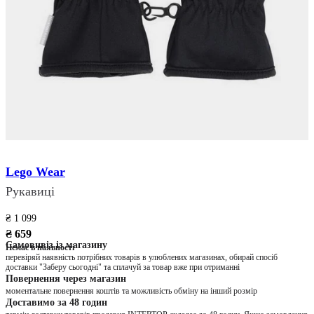
Lego Wear
Рукавиці
₴ 1 099
₴ 659
Самовивіз із магазину
Немає в наявності
перевіряй наявність потрібних товарів в улюблених магазинах, обирай спосіб
доставки "Заберу сьогодні" та сплачуй за товар вже при отриманні
Повернення через магазин
моментальне повернення коштів та можливість обміну на інший розмір
Доставимо за 48 годин