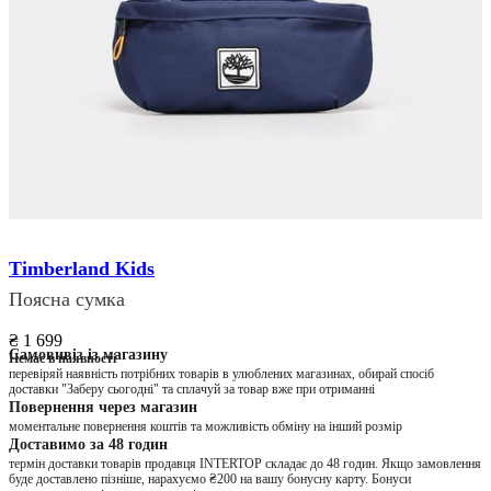
Timberland Kids
Поясна сумка
₴ 1 699
Самовивіз із магазину
Немає в наявності
перевіряй наявність потрібних товарів в улюблених магазинах, обирай спосіб
доставки "Заберу сьогодні" та сплачуй за товар вже при отриманні
Повернення через магазин
моментальне повернення коштів та можливість обміну на інший розмір
Доставимо за 48 годин
термін доставки товарів продавця INTERTOP складає до 48 годин. Якщо замовлення
буде доставлено пізніше, нарахуємо ₴200 на вашу бонусну карту. Бонуси