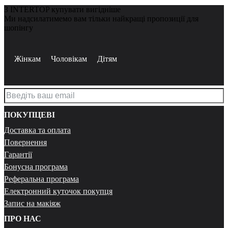
З INTERTOP купувати вигідніше
Ми надсилатимемо вам тільки найкращі пропозиції для
шопінгу
Жінкам
Чоловікам
Дітям
ПОКУПЦЕВІ
Доставка та оплата
Повернення
Гарантії
Бонусна програма
Реферальна програма
Електронний куточок покупця
Запис на макіяж
ПРО НАС