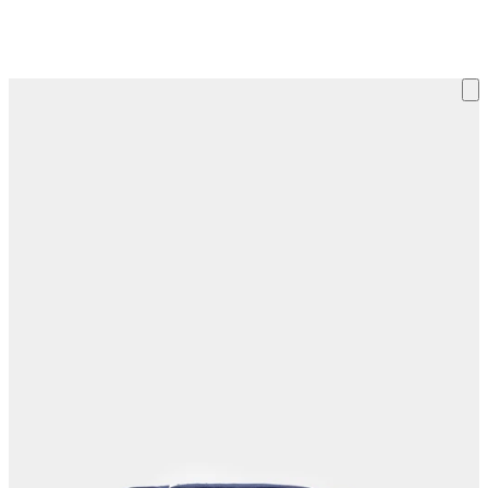
ку на склад терміни повернення змінено. Деталі - у розділі «Повернен