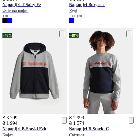
Napapijri
T-Salty Fz
Napapijri
Burgee 2
Флісова кофта
Худі
130
130
170
−48%
−48%
₴ 3 799
₴ 2 999
₴ 1 994
₴ 1 574
Napapijri
B-Stavki Fzh
Napapijri
B-Stavki C
Кофта
Світшот