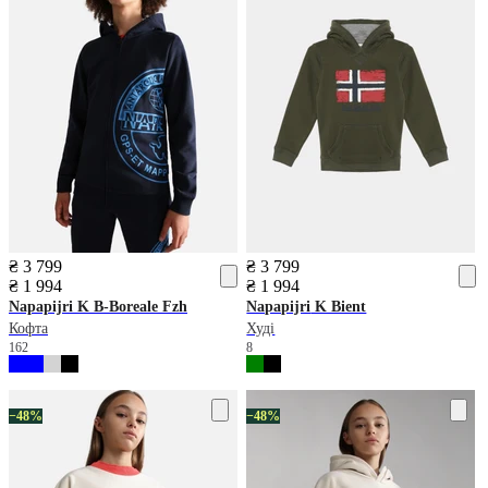
₴ 3 799
₴ 3 799
₴ 1 994
₴ 1 994
Napapijri
K B-Boreale Fzh
Napapijri
K Bient
Кофта
Худі
162
8
−48%
−48%