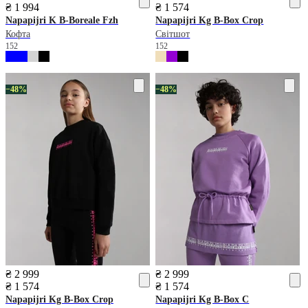
₴ 1 994
₴ 1 574
Napapijri
K B-Boreale Fzh
Napapijri
Kg B-Box Crop
Кофта
Світшот
152
152
−48%
−48%
₴ 2 999
₴ 2 999
₴ 1 574
₴ 1 574
Napapijri
Kg B-Box Crop
Napapijri
Kg B-Box C