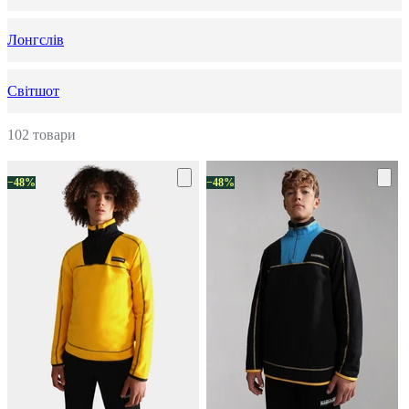
Лонгслів
Світшот
102 товари
−48%
−48%