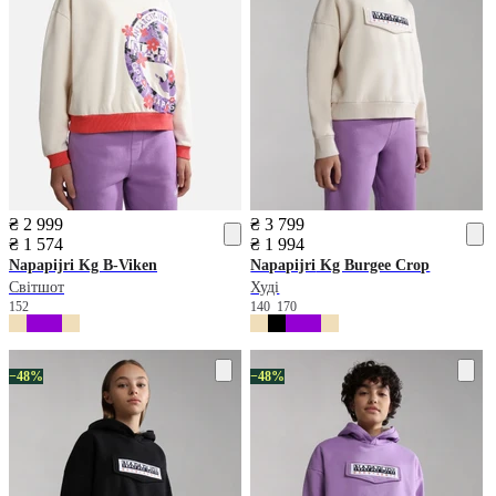
₴ 2 999
₴ 3 799
₴ 1 574
₴ 1 994
Napapijri
Kg B-Viken
Napapijri
Kg Burgee Crop
Світшот
Худі
152
140
170
−48%
−48%