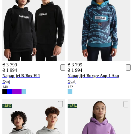
₴ 3 799
₴ 3 799
₴ 1 994
₴ 1 994
Napapijri
B-Box H 1
Napapijri
Burgee Aop 1 Aop
Худі
Худі
140
152
−48%
−48%