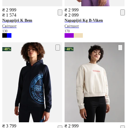
₴ 2 999
₴ 2 999
₴ 1 574
₴ 2 099
Napapijri
K Bem
Napapijri
Kg B-Viken
Світшот
Світшот
130
170
−48%
−48%
₴ 3 799
₴ 2 999