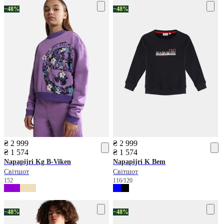
−48%
−48%
₴ 2 999
₴ 2 999
₴ 1 574
₴ 1 574
Napapijri
Kg B-Viken
Napapijri
K Bem
Світшот
Світшот
152
116/120
−48%
−48%