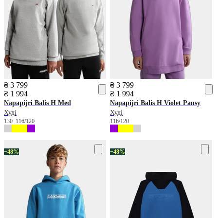
₴ 3 799
₴ 3 799
₴ 1 994
₴ 1 994
Napapijri
Balis H Med
Napapijri
Balis H Violet Pansy
Худі
Худі
130
116/120
116/120
−48%
−48%