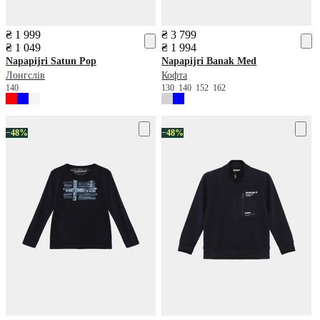
₴ 1 999
₴ 3 799
₴ 1 049
₴ 1 994
Napapijri
Satun Pop
Napapijri
Banak Med
Лонгслів
Кофта
140
130
140
152
162
−48%
−48%