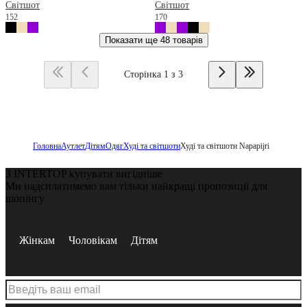
Світшот
Світшот
152
170
Показати ще
48 товарів
Сторінка 1 з 3
Головна
Аутлет
Дітям
Одяг
Худі та світшоти
Худі та світшоти Napapijri
З INTERTOP купувати вигідніше
Ми надсилатимемо вам тільки найкращі пропозиції для
шопінгу
Жінкам
Чоловікам
Дітям