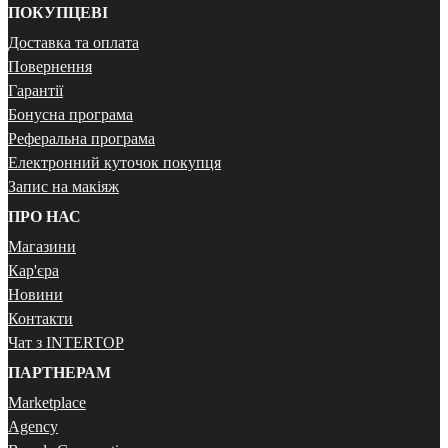
ПОКУПЦЕВІ
Доставка та оплата
Повернення
Гарантії
Бонусна програма
Реферальна програма
Електронний куточок покупця
Запис на макіяж
ПРО НАС
Магазини
Кар'єра
Новини
Контакти
Чат з INTERTOP
ПАРТНЕРАМ
Marketplace
Agency