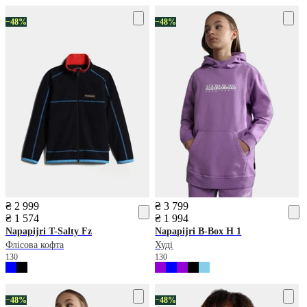
−48%
−48%
₴ 2 999
₴ 3 799
₴ 1 574
₴ 1 994
Napapijri
T-Salty Fz
Napapijri
B-Box H 1
Флісова кофта
Худі
130
130
−48%
−48%