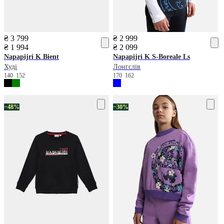
₴ 3 799
₴ 2 999
₴ 1 994
₴ 2 099
Napapijri
K Bient
Napapijri
K S-Boreale Ls
Худі
Лонгслів
140
152
170
162
−48%
−30%