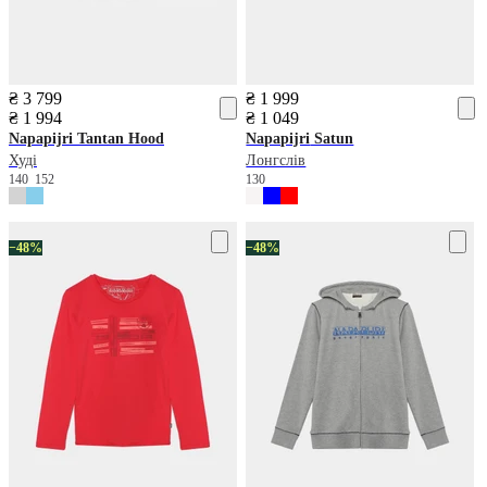
₴ 3 799
₴ 1 999
₴ 1 994
₴ 1 049
Napapijri
Tantan Hood
Napapijri
Satun
Худі
Лонгслів
140
152
130
−48%
−48%