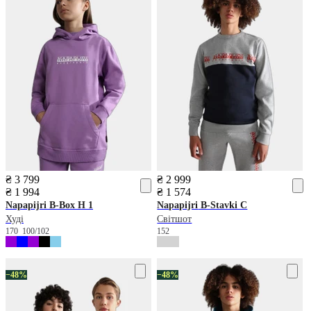
₴ 3 799
₴ 2 999
₴ 1 994
₴ 1 574
Napapijri
B-Box H 1
Napapijri
B-Stavki C
Худі
Світшот
170
100/102
152
−48%
−48%