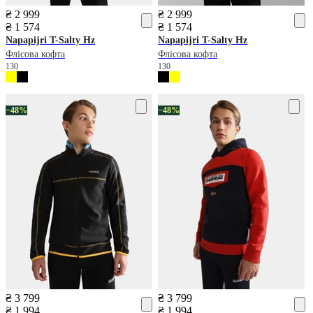
₴ 2 999
₴ 2 999
₴ 1 574
₴ 1 574
Napapijri
T-Salty Hz
Napapijri
T-Salty Hz
Флісова кофта
Флісова кофта
130
130
−48%
−48%
₴ 3 799
₴ 3 799
₴ 1 994
₴ 1 994