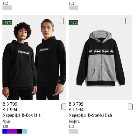
152
152
−48%
−48%
₴ 3 799
₴ 3 799
₴ 1 994
₴ 1 994
Napapijri
B-Box H 1
Napapijri
B-Stavki Fzh
Худі
Кофта
130
152