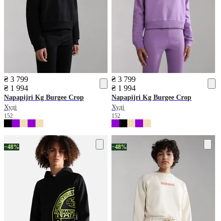
₴ 3 799
₴ 3 799
₴ 1 994
₴ 1 994
Napapijri
Kg Burgee Crop
Napapijri
Kg Burgee Crop
Худі
Худі
152
152
−48%
−48%