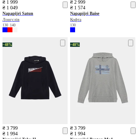
₴ 1 999
₴ 2 999
₴ 1 049
₴ 1 574
Napapijri
Satun
Napapijri
Baise
Лонгслів
Кофта
130
140
130
−48%
−48%
₴ 3 799
₴ 3 799
₴ 1 994
₴ 1 994