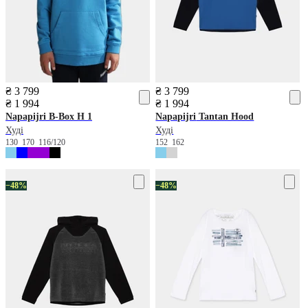
₴ 3 799
₴ 3 799
₴ 1 994
₴ 1 994
Napapijri
B-Box H 1
Napapijri
Tantan Hood
Худі
Худі
130
170
116/120
152
162
−48%
−48%