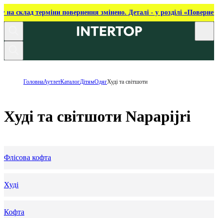
ку на склад терміни повернення змінено. Деталі - у розділі «Повернен
Головна
Аутлет
Каталог
Дітям
Одяг
Худі та світшоти
Худі та світшоти Napapijri
Флісова кофта
Худі
Кофта