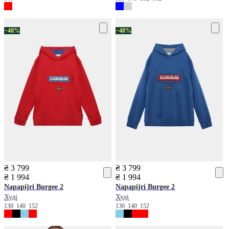
−48%
−48%
₴ 3 799
₴ 3 799
₴ 1 994
₴ 1 994
Napapijri
Burgee 2
Napapijri
Burgee 2
Худі
Худі
130
140
152
130
140
152