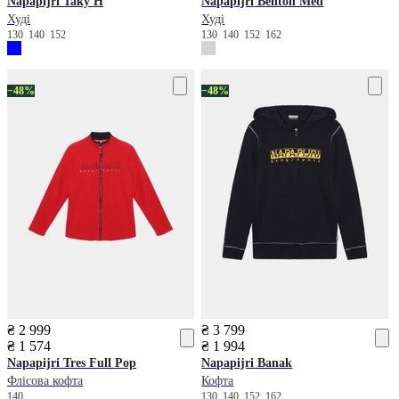
Napapijri
Taky H
Napapijri
Benton Med
Худі
Худі
130
140
152
130
140
152
162
−48%
−48%
₴ 2 999
₴ 3 799
₴ 1 574
₴ 1 994
Napapijri
Tres Full Pop
Napapijri
Banak
Флісова кофта
Кофта
140
130
140
152
162