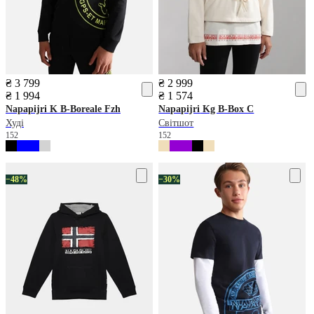
₴ 3 799
₴ 2 999
₴ 1 994
₴ 1 574
Napapijri
K B-Boreale Fzh
Napapijri
Kg B-Box C
Худі
Світшот
152
152
−48%
−30%