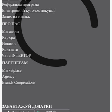
Реферальна програма
Електронний куточок покупця
Запис на макіяж
ПРО НАС
Магазини
Кар'єра
Новини
Контакти
Чат з INTERTOP
ПАРТНЕРАМ
Marketplace
Agency
Brands Cooperations
ЗАВАНТАЖУЙ ДОДАТКИ