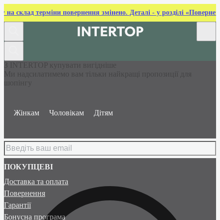
ку на склад терміни повернення змінено. Деталі - у розділі «Повернен
З INTERTOP купувати вигідніше
Ми надсилатимемо вам тільки найкращі пропозиції для
шопінгу
Жінкам
Чоловікам
Дітям
ПОКУПЦЕВІ
Доставка та оплата
Повернення
Гарантії
Бонусна програма