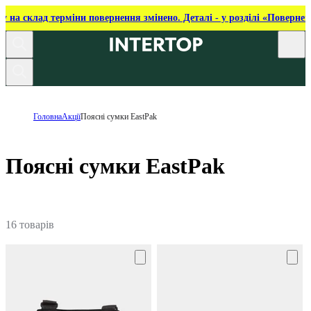
ку на склад терміни повернення змінено. Деталі - у розділі «Повернен
Головна
Акції
Поясні сумки EastPak
Поясні сумки EastPak
16 товарів