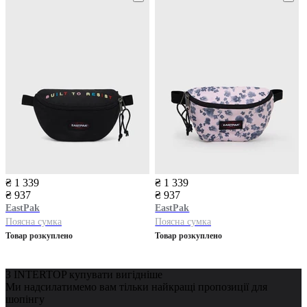
₴ 1 339
₴ 1 339
₴ 937
₴ 937
EastPak
EastPak
Поясна сумка
Поясна сумка
Товар розкуплено
Товар розкуплено
З INTERTOP купувати вигідніше
Ми надсилатимемо вам тільки найкращі пропозиції для
шопінгу