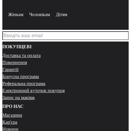
Жінкам
Чоловікам
Дітям
ПОКУПЦЕВІ
Доставка та оплата
Повернення
Гарантії
Бонусна програма
Реферальна програма
Електронний куточок покупця
Запис на макіяж
ПРО НАС
Магазини
Кар'єра
Новини