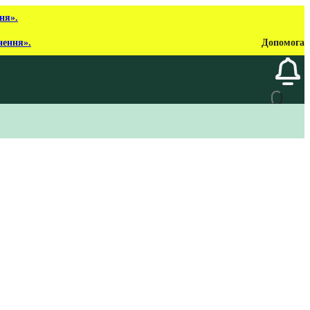
ня».
нення».
Допомога