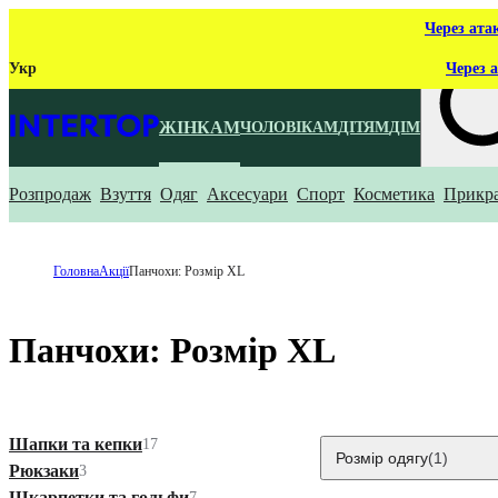
Через ата
Укр
Через а
ЖІНКАМ
ЧОЛОВІКАМ
ДІТЯМ
ДІМ
Розпродаж
Взуття
Одяг
Аксесуари
Спорт
Косметика
Прикр
Що ти ш
Головна
Акції
Панчохи: Розмір XL
Панчохи: Розмір XL
Шапки та кепки
17
Розмір одягу
(1)
Рюкзаки
3
Шкарпетки та гольфи
7