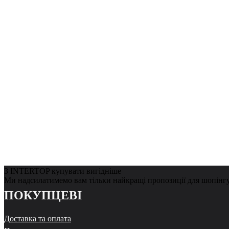
З INTERTOP купувати вигідніше
Ми надсилатимемо вам тільки найкращі пропозиції для шопінг
ПОКУПЦЕВІ
Доставка та оплата