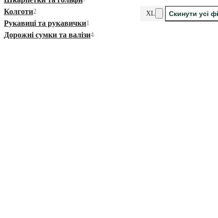
Колготи
2
XL
Скинути усі ф
Рукавиці та рукавички
1
Дорожні сумки та валізи
4