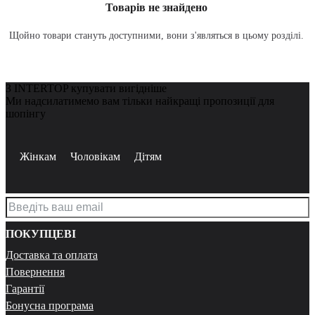
Товарів не знайдено
Щойно товари стануть доступними, вони з'являться в цьому розділі.
З INTERTOP купувати вигідніше
Ми надсилатимемо вам тільки найкращі пропозиції для
шопінгу
Жінкам
Чоловікам
Дітям
ПОКУПЦЕВІ
Доставка та оплата
Повернення
Гарантії
Бонусна програма