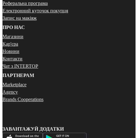
Реферальна програма
Електронний куточок покупця
Запис на макіяж
ПРО НАС
Магазини
Кар'єра
Новини
Контакти
Чат з INTERTOP
ПАРТНЕРАМ
Marketplace
Agency
Brands Cooperations
ЗАВАНТАЖУЙ ДОДАТКИ