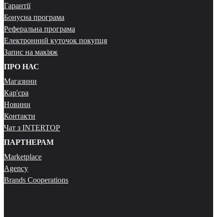
Гарантії
Бонусна програма
Реферальна програма
Електронний куточок покупця
Запис на макіяж
ПРО НАС
Магазини
Кар'єра
Новини
Контакти
Чат з INTERTOP
ПАРТНЕРАМ
Marketplace
Agency
Brands Cooperations