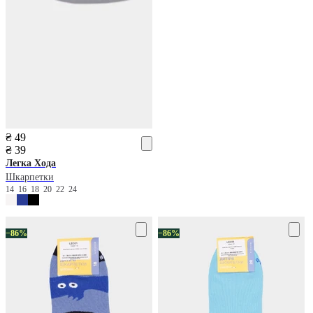
₴ 49
₴ 39
Легка Хода
Шкарпетки
14
16
18
20
22
24
−86%
−86%