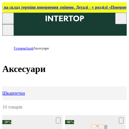
ку на склад терміни повернення змінено. Деталі - у розділі «Повернен
Головна
Акції
Аксесуари
Аксесуари
Шкарпетки
10 товарів
−20%
−86%