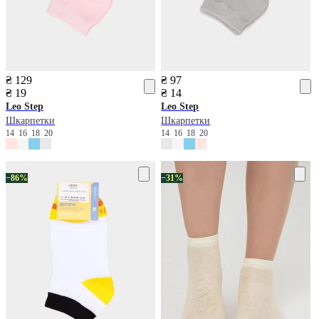
₴ 129
₴ 97
₴ 19
₴ 14
Leo Step
Leo Step
Шкарпетки
Шкарпетки
14
16
18
20
14
16
18
20
−86%
−31%