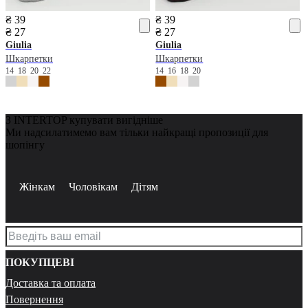
₴ 39
₴ 39
₴ 27
₴ 27
Giulia
Giulia
Шкарпетки
Шкарпетки
14
18
20
22
14
16
18
20
З INTERTOP купувати вигідніше
Ми надсилатимемо вам тільки найкращі пропозиції для
шопінгу
Жінкам
Чоловікам
Дітям
ПОКУПЦЕВІ
Доставка та оплата
Повернення