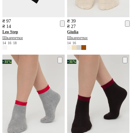
₴ 97
₴ 39
₴ 14
₴ 27
Leo Step
Giulia
Шкарпетки
Шкарпетки
14
16
18
14
16
−31%
−31%