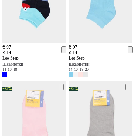
₴ 97
₴ 97
₴ 14
₴ 14
Leo Step
Leo Step
Шкарпетки
Шкарпетки
14
16
18
14
16
18
20
−85%
−86%