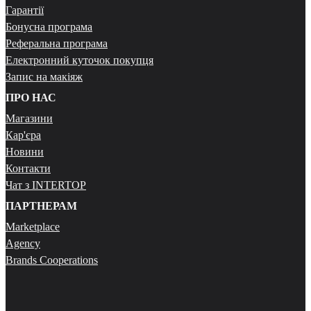
Гарантії
Бонусна програма
Реферальна програма
Електронний куточок покупця
Запис на макіяж
ПРО НАС
Магазини
Кар'єра
Новини
Контакти
Чат з INTERTOP
ПАРТНЕРАМ
Marketplace
Agency
Brands Cooperations