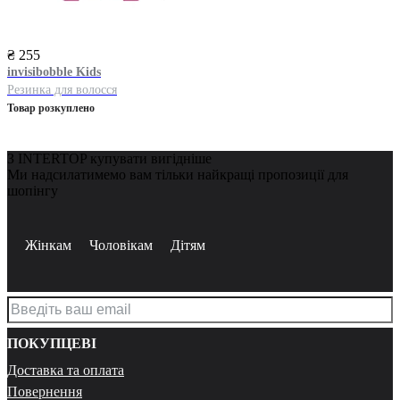
₴ 255
invisibobble
Kids
Резинка для волосся
Товар розкуплено
З INTERTOP купувати вигідніше
Ми надсилатимемо вам тільки найкращі пропозиції для
шопінгу
Жінкам
Чоловікам
Дітям
ПОКУПЦЕВІ
Доставка та оплата
Повернення