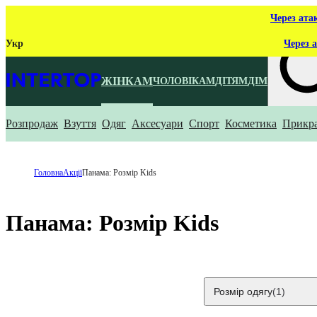
Через ата
Укр
Через а
ЖІНКАМ
ЧОЛОВІКАМ
ДІТЯМ
ДІМ
Розпродаж
Взуття
Одяг
Аксесуари
Спорт
Косметика
Прикр
Що ти ш
Головна
Акції
Панама: Розмір Kids
Панама: Розмір Kids
Розмір одягу
(1)