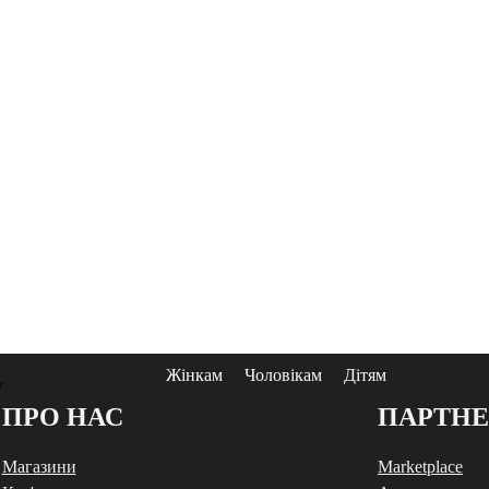
Жінкам
Чоловікам
Дітям
у
ПРО НАС
ПАРТН
Магазини
Marketplace