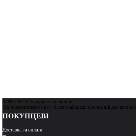
З INTERTOP купувати вигідніше
Ми надсилатимемо вам тільки найкращі пропозиції для шопінг
ПОКУПЦЕВІ
Доставка та оплата