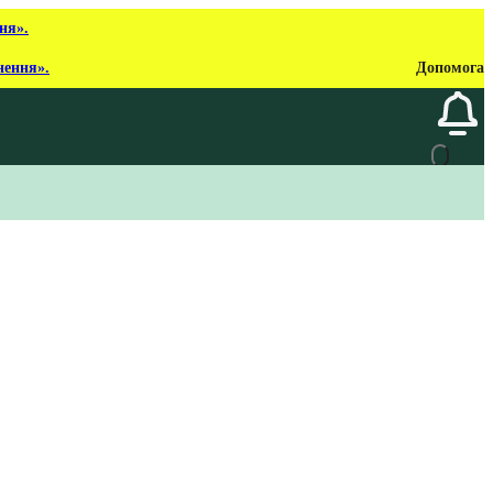
ня».
нення».
Допомога