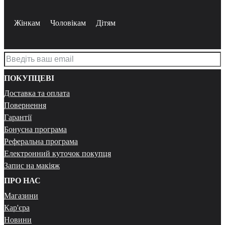
Жінкам
Чоловікам
Дітям
ПОКУПЦЕВІ
Доставка та оплата
Повернення
Гарантії
Бонусна програма
Реферальна програма
Електронний куточок покупця
Запис на макіяж
ПРО НАС
Магазини
Кар'єра
Новини