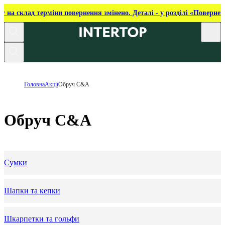
ку на склад терміни повернення змінено. Деталі - у розділі «Повернен
Головна
Акції
Обруч C&A
Обруч C&A
Сумки
Шапки та кепки
Шкарпетки та гольфи