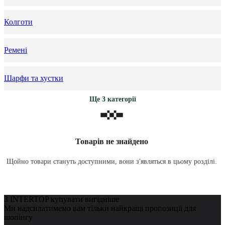
Колготи
Ремені
Шарфи та хустки
Ще 3 категорії
Товарів не знайдено
Щойно товари стануть доступними, вони з'являться в цьому розділі.
З INTERTOP купувати вигідніше
Ми надсилатимемо вам тільки найкращі пропозиції для
шопінгу