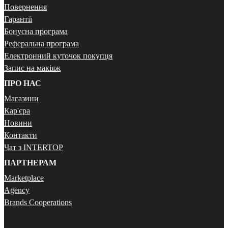
Повернення
Гарантії
Бонусна програма
Реферальна програма
Електронний куточок покупця
Запис на макіяж
ПРО НАС
Магазини
Кар'єра
Новини
Контакти
Чат з INTERTOP
ПАРТНЕРАМ
Marketplace
Agency
Brands Cooperations