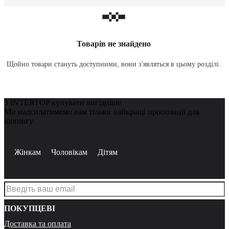
Товарів не знайдено
Щойно товари стануть доступними, вони з'являться в цьому розділі.
З INTERTOP купувати вигідніше
Ми надсилатимемо вам тільки найкращі пропозиції для
шопінгу
Жінкам
Чоловікам
Дітям
ПОКУПЦЕВІ
Доставка та оплата