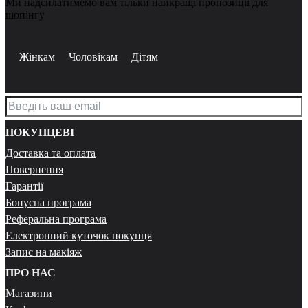
Ми надсилатимемо вам тільки найкращі пропозиції для
шопінгу
Жінкам
Чоловікам
Дітям
ПОКУПЦЕВІ
Доставка та оплата
Повернення
Гарантії
Бонусна програма
Реферальна програма
Електронний куточок покупця
Запис на макіяж
ПРО НАС
Магазини