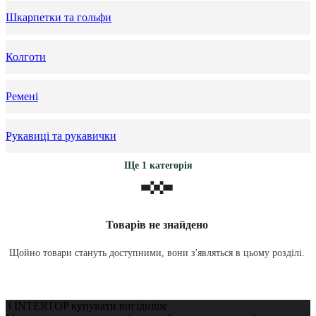
Шкарпетки та гольфи
Колготи
Ремені
Рукавиці та рукавички
Ще 1 категорія
Товарів не знайдено
Щойно товари стануть доступними, вони з'являться в цьому розділі.
З INTERTOP купувати вигідніше