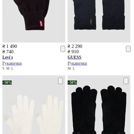
₴ 1 490
₴ 2 290
₴ 740
₴ 910
Levi's
GUESS
Рукавички
Рукавички
S
M
L
M
L
−50%
−50%