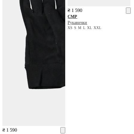
₴ 1 590
CMP
Рукавички
XS
S
M
L
XL
XXL
₴ 1 590