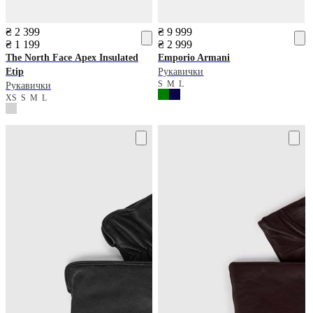
₴ 2 399
₴ 9 999
₴ 1 199
₴ 2 999
The North Face
Apex Insulated
Emporio Armani
Etip
Рукавички
S
M
L
Рукавички
XS
S
M
L