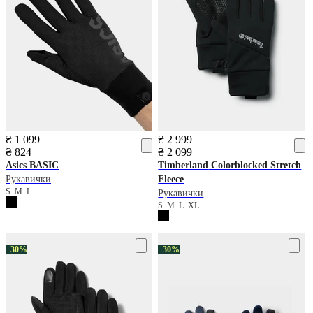
₴ 1 099
₴ 2 999
₴ 824
₴ 2 099
Asics
BASIC
Timberland
Colorblocked Stretch
Рукавички
Fleece
S
M
L
Рукавички
S
M
L
XL
−30%
−30%