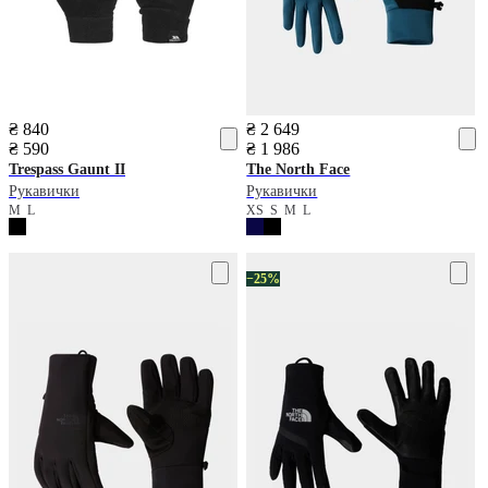
₴ 840
₴ 2 649
₴ 590
₴ 1 986
Trespass
Gaunt II
The North Face
Рукавички
Рукавички
M
L
XS
S
M
L
−25%