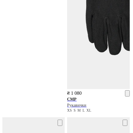
₴ 1 080
CMP
Рукавички
XS
S
M
L
XL