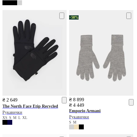
−50%
₴ 8 899
₴ 2 649
₴ 4 449
The North Face
Etip Recycled
Emporio Armani
Рукавички
Рукавички
XS
S
M
L
XL
S
M