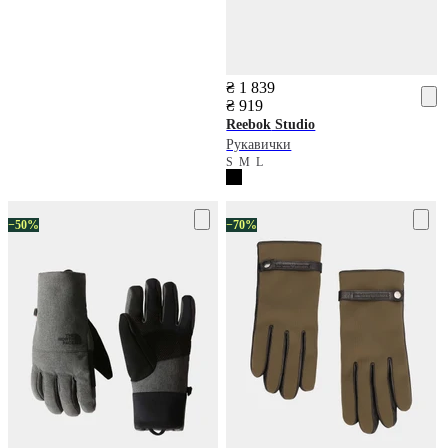
₴ 1 839
₴ 919
Reebok
Studio
Рукавички
S
M
L
−50%
−70%