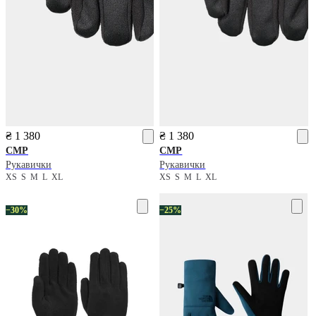
₴ 1 380
₴ 1 380
CMP
CMP
Рукавички
Рукавички
XS
S
M
L
XL
XS
S
M
L
XL
−30%
−25%