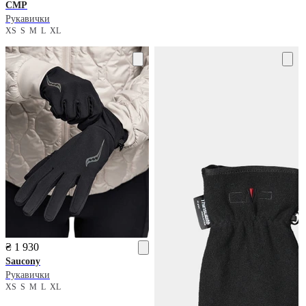
CMP
Рукавички
XS
S
M
L
XL
₴ 1 930
Saucony
Рукавички
XS
S
M
L
XL