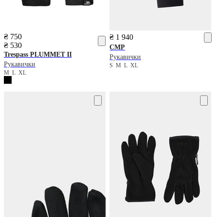
₴ 750
₴ 1 940
₴ 530
CMP
Trespass
PLUMMET II
Рукавички
Рукавички
S
M
L
XL
M
L
XL