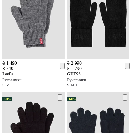
₴ 1 490
₴ 2 990
₴ 740
₴ 1 790
Levi's
GUESS
Рукавички
Рукавички
S
M
L
S
M
L
−50%
−60%