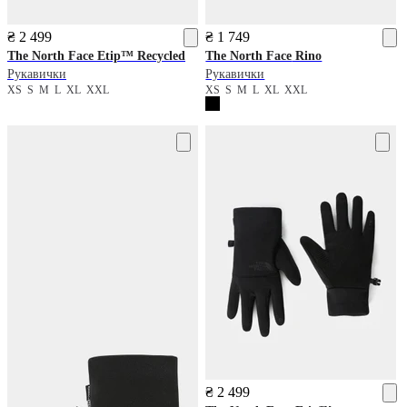
₴ 2 499
₴ 1 749
The North Face
Etip™ Recycled
The North Face
Rino
Рукавички
Рукавички
XS
S
M
L
XL
XXL
XS
S
M
L
XL
XXL
₴ 2 499