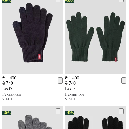
−50%
−50%
₴ 1 490
₴ 1 490
₴ 740
₴ 740
Levi's
Levi's
Рукавички
Рукавички
S
M
L
S
M
L
−50%
−40%