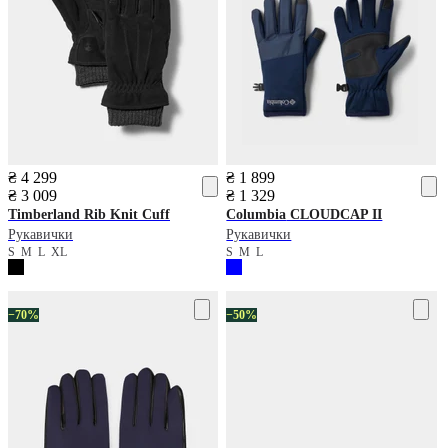
₴ 4 299
₴ 1 899
₴ 3 009
₴ 1 329
Timberland
Rib Knit Cuff
Columbia
CLOUDCAP II
Рукавички
Рукавички
S
M
L
XL
S
M
L
−70%
−50%