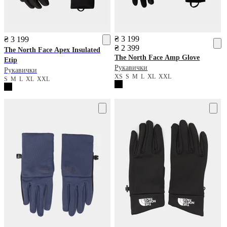
₴ 3 199
₴ 3 199
₴ 2 399
The North Face
Apex Insulated
The North Face
Amp Glove
Etip
Рукавички
Рукавички
XS
S
M
L
XL
XXL
S
M
L
XL
XXL