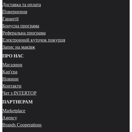
Доставка та оплата
Повернення
Гарантії
Бонусна програма
Реферальна програма
Електронний куточок покупця
Запис на макіяж
ПРО НАС
Магазини
Кар'єра
Новини
Контакти
Чат з INTERTOP
ПАРТНЕРАМ
Marketplace
Agency
Brands Cooperations