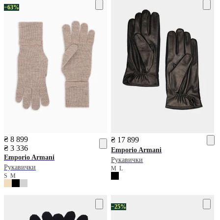
−63%
₴ 8 899
₴ 17 899
₴ 3 336
Emporio Armani
Emporio Armani
Рукавички
Рукавички
M
L
S
M
−25%