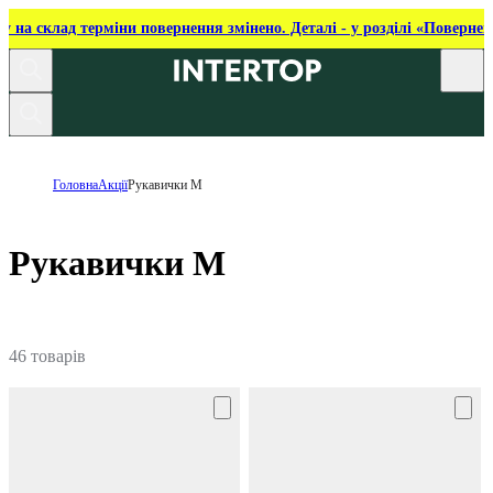
ку на склад терміни повернення змінено. Деталі - у розділі «Повернен
Головна
Акції
Рукавички M
Рукавички M
46 товарів