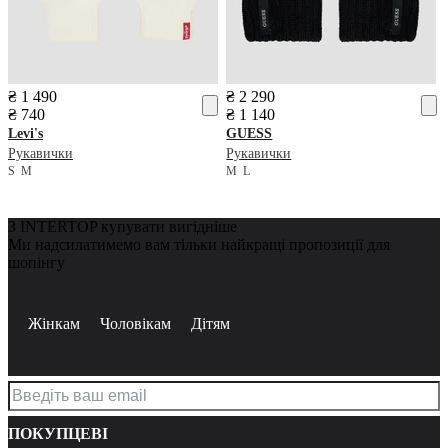
₴ 1 490
₴ 2 290
₴ 740
₴ 1 140
Levi's
GUESS
Рукавички
Рукавички
S
M
M
L
З INTERTOP купувати вигідніше
Ми надсилатимемо вам тільки найкращі пропозиції для
шопінгу
Жінкам
Чоловікам
Дітям
ПОКУПЦЕВІ