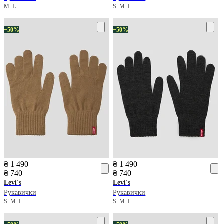
M
L
S
M
L
−50%
−50%
₴ 1 490
₴ 1 490
₴ 740
₴ 740
Levi's
Levi's
Рукавички
Рукавички
S
M
L
S
M
L