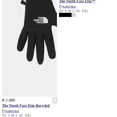
The North Face
Etip™
Рукавички
XS
S
M
L
XL
XXL
₴ 2 499
The North Face
Etip Recycled
Рукавички
XS
S
M
L
XL
XXL