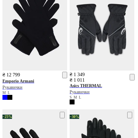
₴ 1 349
₴ 12 799
₴ 1 011
Emporio Armani
Asics
THERMAL
Рукавички
Рукавички
M
L
S
M
L
−25%
−30%