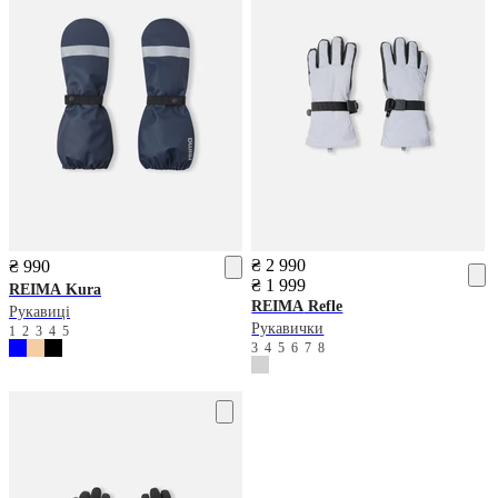
₴ 2 990
₴ 990
₴ 1 999
REIMA
Kura
REIMA
Refle
Рукавиці
Рукавички
1
2
3
4
5
3
4
5
6
7
8