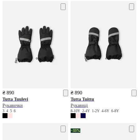
₴ 890
₴ 890
Tutta
Tuulevi
Tutta
Tuittu
Рукавички
Рукавиці
3
4
5
6
8-10Y
2-4Y
1-2Y
4-6Y
6-8Y
−33%