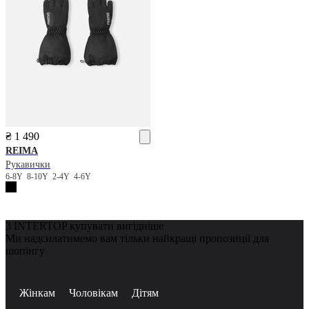
₴ 1 490
REIMA
Рукавички
6-8Y
8-10Y
2-4Y
4-6Y
З INTERTOP купувати вигідніше
Ми надсилатимемо вам тільки найкращі пропозиції для
шопінгу
Жінкам
Чоловікам
Дітям