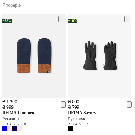
7 товарів
−28%
−10%
₴ 1 390
₴ 890
₴ 999
₴ 799
REIMA
Luminen
REIMA
Savory
Рукавиці
Рукавички
2
3
4
5
6
7
8
2
3
4
5
6
7