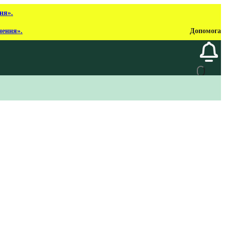
ня».
нення».
Допомога