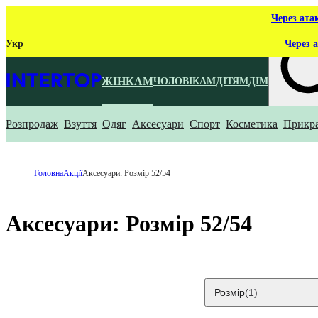
Через ата
Укр
Через а
ЖІНКАМ
ЧОЛОВІКАМ
ДІТЯМ
ДІМ
Розпродаж
Взуття
Одяг
Аксесуари
Спорт
Косметика
Прикр
Що ти ш
Головна
Акції
Аксесуари: Розмір 52/54
Аксесуари: Розмір 52/54
Розмір
(1)