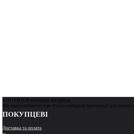
З INTERTOP купувати вигідніше
Ми надсилатимемо вам тільки найкращі пропозиції для шопінг
ПОКУПЦЕВІ
Доставка та оплата