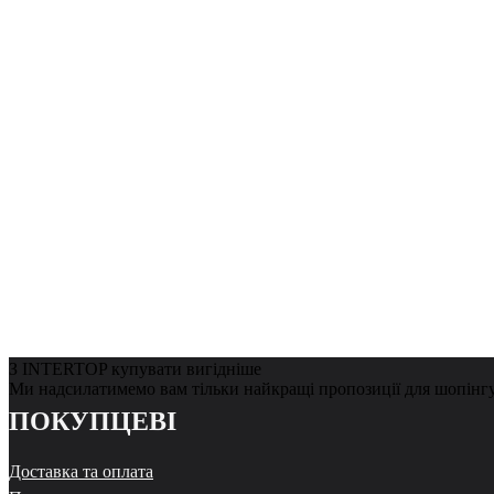
З INTERTOP купувати вигідніше
Ми надсилатимемо вам тільки найкращі пропозиції для шопінг
ПОКУПЦЕВІ
Доставка та оплата