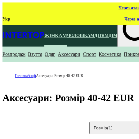
Через ата
Укр
Через а
ЖІНКАМ
ЧОЛОВІКАМ
ДІТЯМ
ДІМ
Розпродаж
Взуття
Одяг
Аксесуари
Спорт
Косметика
Прикр
Що ти ш
Головна
Акції
Аксесуари: Розмір 40-42 EUR
Аксесуари: Розмір 40-42 EUR
Розмір
(1)