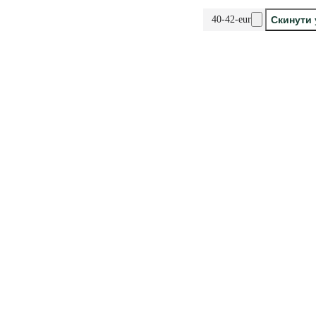
40-42-eur
Скинути 