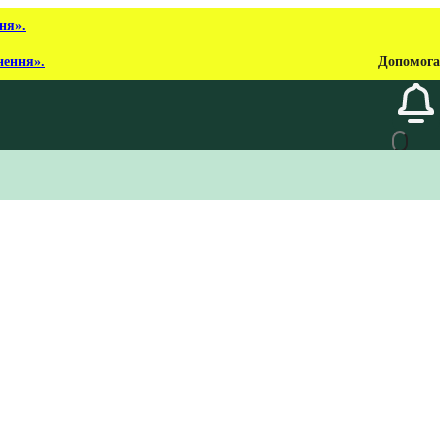
ня».
нення».
Допомога