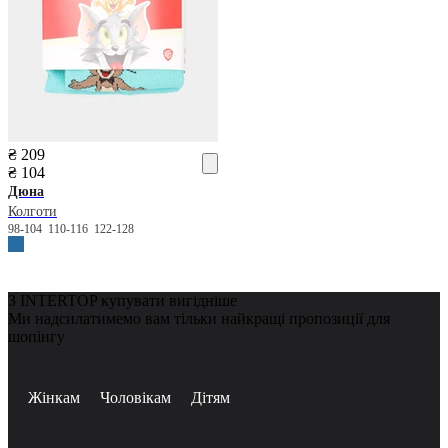
₴ 209
₴ 104
Дюна
Колготи
98-104
110-116
122-128
З INTERTOP купувати вигідніше
Ми надсилатимемо вам тільки найкращі пропозиції для
шопінгу
Жінкам
Чоловікам
Дітям