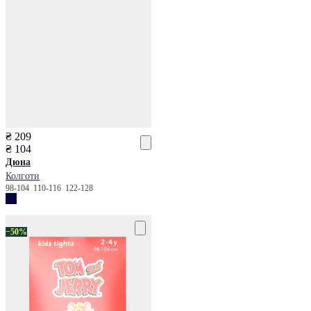
₴ 209
₴ 104
Дюна
Колготи
98-104
110-116
122-128
−50%