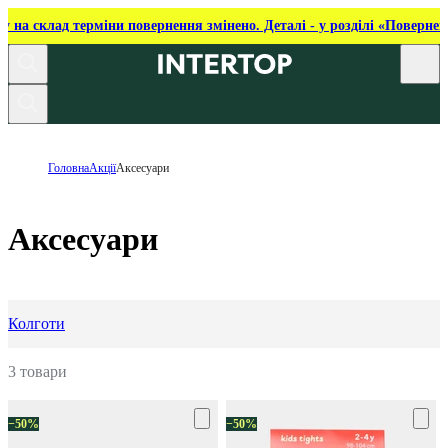
ку на склад терміни повернення змінено. Деталі - у розділі «Повернен
Головна
Акції
Аксесуари
Аксесуари
Колготи
3 товари
−50%
−50%