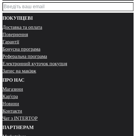
ПОКУПЦЕВІ
Доставка та оплата
Повернення
Гарантії
Бонусна програма
Реферальна програма
Електронний куточок покупця
Запис на макіяж
ПРО НАС
Магазини
Кар'єра
Новини
Контакти
Чат з INTERTOP
ПАРТНЕРАМ