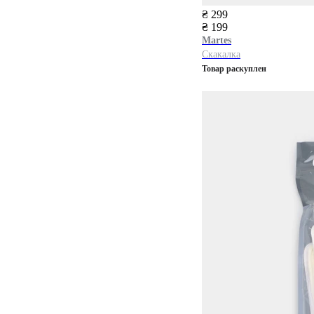
₴ 299
₴ 199
Martes
Скакалка
Товар раскуплен