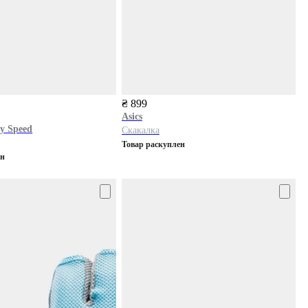
₴ 899
Asics
ty Speed
Скакалка
Товар раскуплен
ен