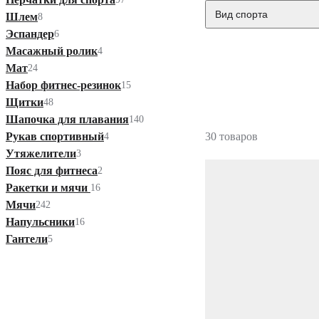
Вид спорта
Шлем
8
Эспандер
6
Масажный ролик
4
Мат
24
Набор фитнес-резинок
15
Щитки
48
Шапочка для плавания
140
Рукав спортивный
30 товаров
4
Утяжелители
3
Пояс для фитнеса
2
Ракетки и мячи
16
Мячи
242
Напульсники
16
Гантели
5