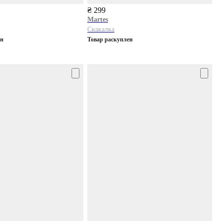
₴ 299
Martes
Скакалка
ен
Товар раскуплен