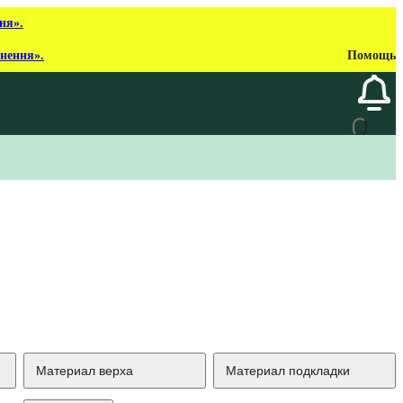
ня».
рнення».
Помощь
Материал верха
Материал подкладки