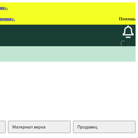
ня».
рнення».
Помощь
Материал верха
Продавец