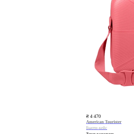
₴ 4 470
American Tourister
Бьюти-кейс
Товар раскуплен