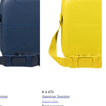
₴ 4 470
rister
American Tourister
Бьюти-кейс
ен
Товар раскуплен