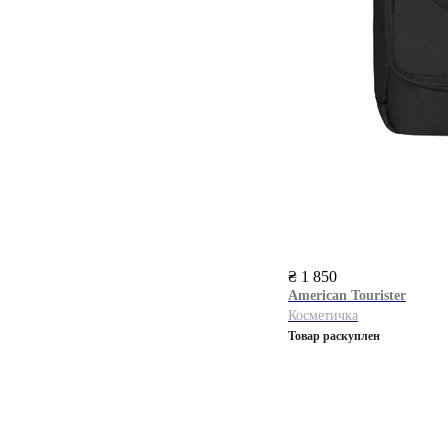
₴ 1 850
American Tourister
Косметичка
Товар раскуплен