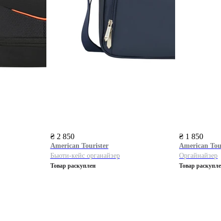
₴ 2 850
₴ 1 850
American Tourister
American Tou
Бьюти-кейс органайзер
Оргайнайзер
Товар раскуплен
Товар раскупл