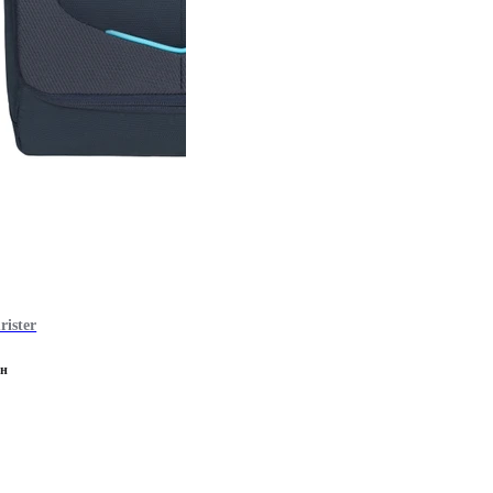
rister
ен