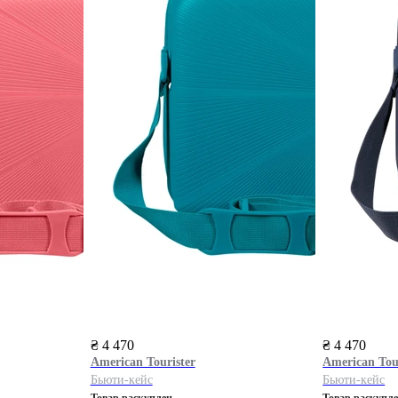
₴ 4 470
₴ 4 470
American Tourister
American Tou
Бьюти-кейс
Бьюти-кейс
Товар раскуплен
Товар раскупл