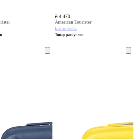
₴ 4 470
rister
American Tourister
Бьюти-кейс
ен
Товар раскуплен