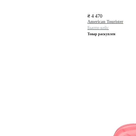
₴ 4 470
American Tourister
Бьюти-кейс
Товар раскуплен