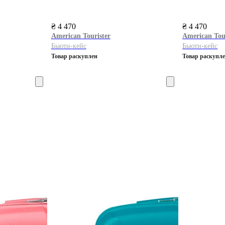
₴ 4 470
₴ 4 470
American Tourister
American Tou
Бьюти-кейс
Бьюти-кейс
Товар раскуплен
Товар раскупл