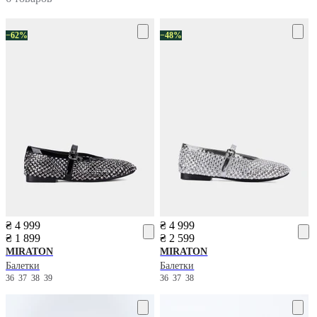
−62%
−48%
₴ 4 999
₴ 4 999
₴ 1 899
₴ 2 599
MIRATON
MIRATON
Балетки
Балетки
36
37
38
39
36
37
38