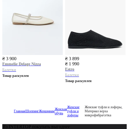
₴ 3 900
₴ 3 899
₴ 1 990
Emmelie Delage
Nizza
Estro
Балетки
Балетки
Товар раскуплен
Товар раскуплен
Женские
Женские туфли и лоферы,
Женская
Главная
Шоппинг
Женщинам
туфли и
Материал верха
обувь
лоферы
микрофибра/сетка
Из INTERTOP покупать выгоднее