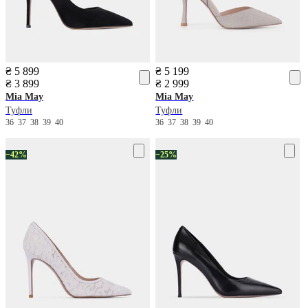
₴ 5 899
₴ 5 199
₴ 3 899
₴ 2 999
Mia May
Mia May
Туфли
Туфли
36
37
38
39
40
36
37
38
39
40
−42%
−25%