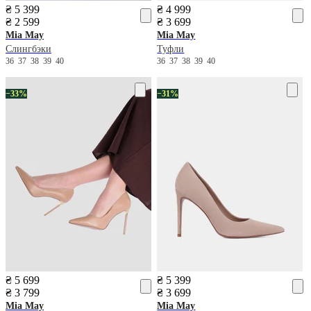
₴ 5 399
₴ 4 999
₴ 2 599
₴ 3 699
Mia May
Mia May
Слингбэки
Туфли
36
37
38
39
40
36
37
38
39
40
−33%
−31%
₴ 5 699
₴ 5 399
₴ 3 799
₴ 3 699
Mia May
Mia May