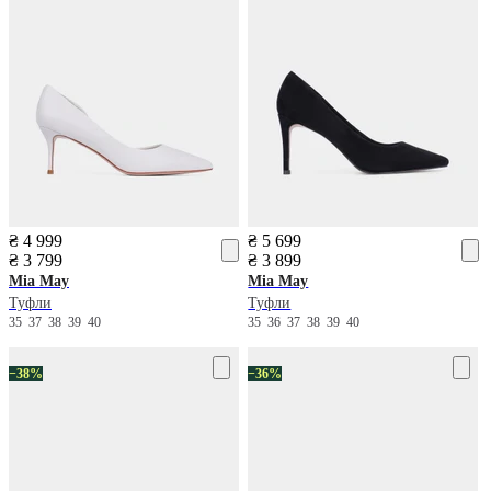
₴ 4 999
₴ 5 699
₴ 3 799
₴ 3 899
Mia May
Mia May
Туфли
Туфли
35
37
38
39
40
35
36
37
38
39
40
−38%
−36%