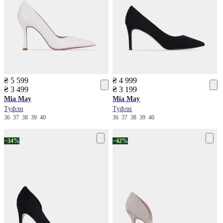
₴ 5 599
₴ 4 999
₴ 3 499
₴ 3 199
Mia May
Mia May
Туфли
Туфли
36
37
38
39
40
36
37
38
39
40
−34%
−42%