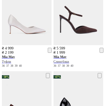
₴ 4 999
₴ 5 599
₴ 2 199
₴ 1 999
Mia May
Mia May
Туфли
Слингбэки
36
37
38
39
40
36
37
38
39
40
−50%
−47%