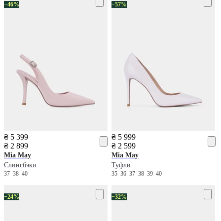
−46%
−57%
₴ 5 399
₴ 5 999
₴ 2 899
₴ 2 599
Mia May
Mia May
Слингбэки
Туфли
37
38
40
35
36
37
38
39
40
−24%
−32%