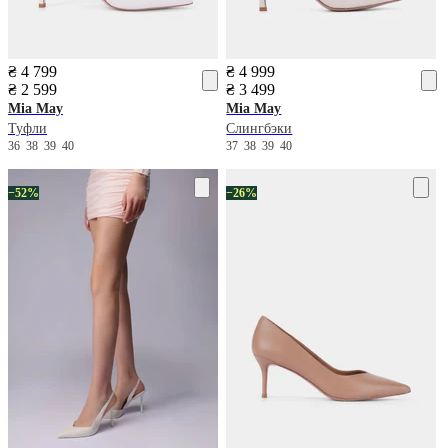
₴ 4 799
₴ 4 999
₴ 2 599
₴ 3 499
Mia May
Mia May
Туфли
Слингбэки
36
38
39
40
37
38
39
40
−52%
−26%