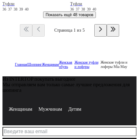
Туфли
Туфли
36
37
38
39
40
36
37
38
39
40
Показать ещё
48 товаров
Страница 1 из 5
Женская
Женские туфли
Женские туфли и
Главная
Шоппинг
Женщинам
обувь
и лоферы
лоферы Mia May
Из INTERTOP покупать выгоднее
Мы отправляем вам только самые лучшие предложения для
шопинга
Женщинам
Мужчинам
Детям