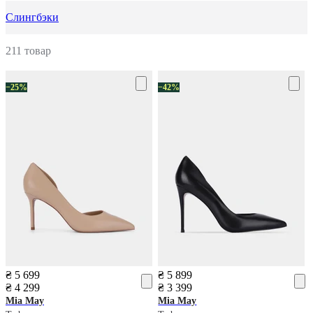
Слингбэки
211 товар
−25%
−42%
₴ 5 699
₴ 5 899
₴ 4 299
₴ 3 399
Mia May
Mia May