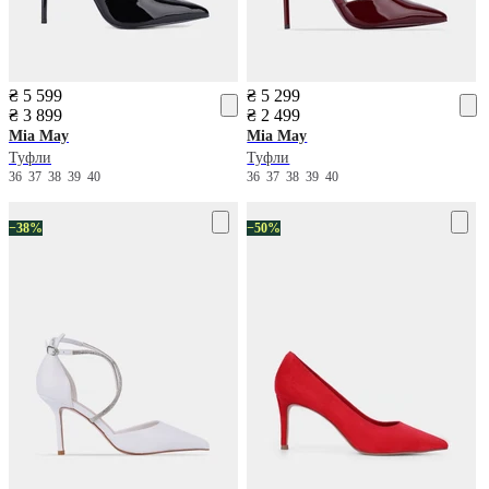
₴ 5 599
₴ 5 299
₴ 3 899
₴ 2 499
Mia May
Mia May
Туфли
Туфли
36
37
38
39
40
36
37
38
39
40
−38%
−50%