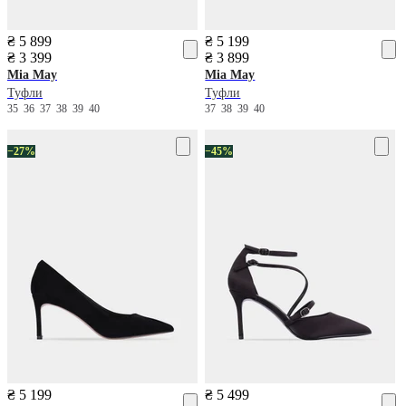
₴ 5 899
₴ 5 199
₴ 3 399
₴ 3 899
Mia May
Mia May
Туфли
Туфли
35
36
37
38
39
40
37
38
39
40
−27%
−45%
₴ 5 199
₴ 5 499