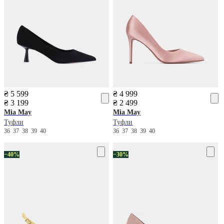
₴ 5 599
₴ 4 999
₴ 3 199
₴ 2 499
Mia May
Mia May
Туфли
Туфли
36
37
38
39
40
36
37
38
39
40
−40%
−30%