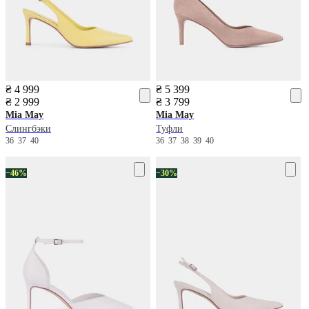
₴ 4 999
₴ 5 399
₴ 2 999
₴ 3 799
Mia May
Mia May
Слингбэки
Туфли
36
37
40
36
37
38
39
40
−46%
−30%