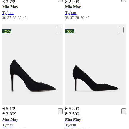
₴ 3 799
₴ 2 999
Mia May
Mia May
Туфли
Туфли
36
37
38
39
40
36
37
38
39
40
−25%
−56%
₴ 5 199
₴ 5 899
₴ 3 899
₴ 2 599
Mia May
Mia May
Туфли
Туфли