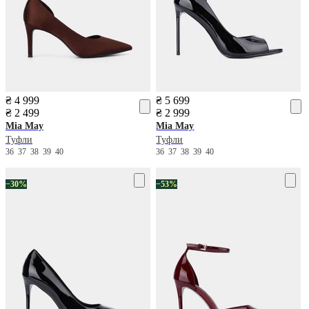
₴ 4 999
₴ 5 699
₴ 2 499
₴ 2 999
Mia May
Mia May
Туфли
Туфли
36
37
38
39
40
36
37
38
39
40
−30%
−53%