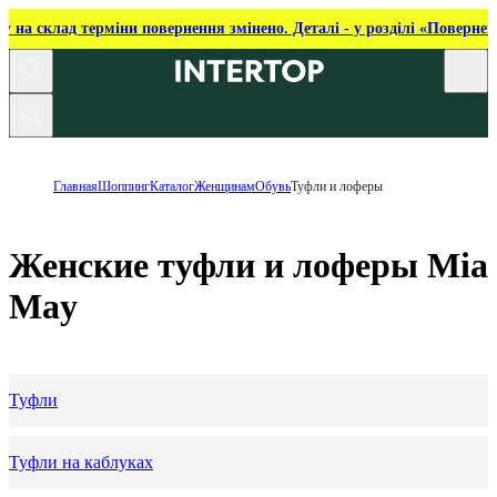
ку на склад терміни повернення змінено. Деталі - у розділі «Повернен
Главная
Шоппинг
Каталог
Женщинам
Обувь
Туфли и лоферы
Женские туфли и лоферы Mia
May
Туфли
Туфли на каблуках