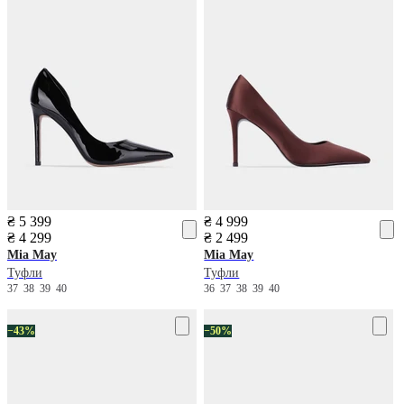
₴ 5 399
₴ 4 999
₴ 4 299
₴ 2 499
Mia May
Mia May
Туфли
Туфли
37
38
39
40
36
37
38
39
40
−43%
−50%