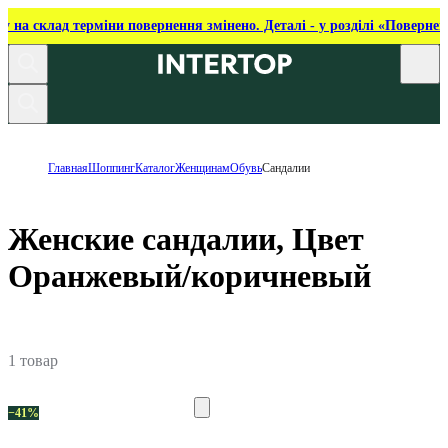
ку на склад терміни повернення змінено. Деталі - у розділі «Повернен
Главная
Шоппинг
Каталог
Женщинам
Обувь
Сандалии
Женские сандалии, Цвет
Оранжевый/коричневый
1 товар
−41%