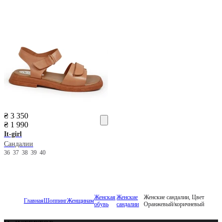
₴ 3 350
₴ 1 990
It-girl
Сандалии
36
37
38
39
40
Женская
Женские
Женские сандалии, Цвет
Главная
Шоппинг
Женщинам
обувь
сандалии
Оранжевый/коричневый