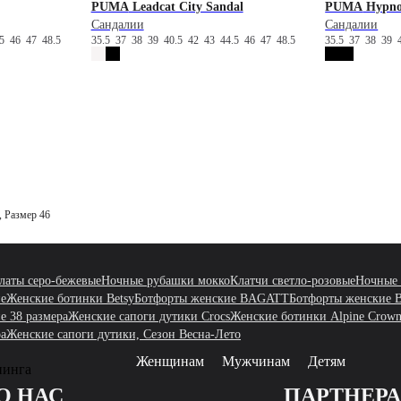
PUMA
Leadcat City Sandal
PUMA
Hypnot
Сандалии
Сандалии
.5
46
47
48.5
35.5
37
38
39
40.5
42
43
44.5
46
47
48.5
35.5
37
38
39
, Размер 46
латы серо-бежевые
Ночные рубашки мокко
Клатчи светло-розовые
Ночные 
е
Женские ботинки Betsy
Ботфорты женские BAGATT
Ботфорты женские B
е 38 размера
Женские сапоги дутики Crocs
Женские ботинки Alpine Сrow
ра
Женские сапоги дутики, Сезон Весна-Лето
Женщинам
Мужчинам
Детям
пинга
О НАС
ПАРТНЕР