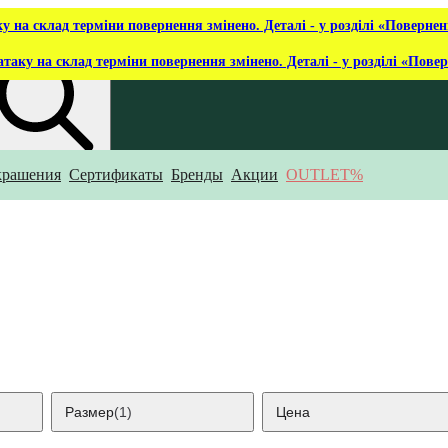
ку на склад терміни повернення змінено. Деталі - у розділі «Повернен
атаку на склад терміни повернення змінено. Деталі - у розділі «Пове
крашения
Сертификаты
Бренды
Акции
OUTLET%
то ты ищешь?
Размер
(1)
Цена