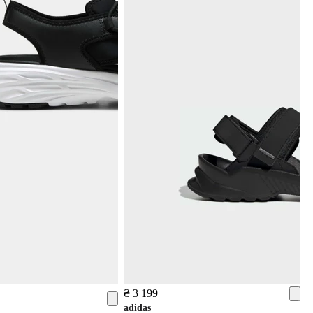
₴ 3 199
adidas