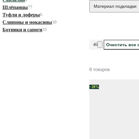
Материал подкладки
Шлёпанцы
77
Туфли и лоферы
6
Слипоны и мокасины
10
Ботинки и сапоги
33
46
Очистить все
8 товаров
−20%