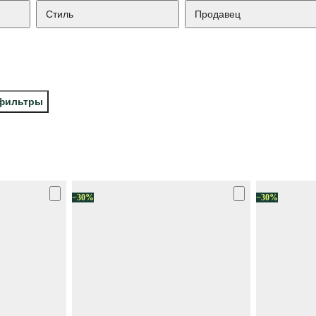
Стиль
Продавец
 фильтры
−30%
−30%