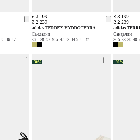
₴ 3 199
₴ 3 199
₴ 2 239
₴ 2 239
adidas
TERREX HYDROTERRA
adidas
TERR
Сандалии
Сандалии
4
45
46
47
36.5
38
39
40.5
42
43
44.5
46
47
36.5
38
39
40.
−30%
−30%