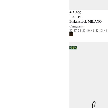
₴ 5 399
₴ 4 319
Birkenstock
MILANO
Сандалии
36
37
38
39
40
41
42
43
4
−50%