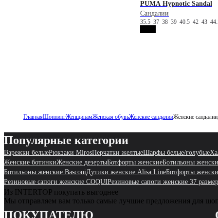
PUMA
Hypnotic Sandal
Сандалии
35.5
37
38
39
40.5
42
43
44
Главная
Шоппинг
Женщинам
Женская обувь
Женские сандалии
Женские сандалии
Популярные категории
Варежки белые
Рюкзаки Miros
Перчатки желтые
Шарфы белые/голубые
Ха
Женские ботинки
Женские дезерты
Ботфорты женские
Ботильоны женски
Ботильоны женские Basconi
Дутики женские Alisa Line
Ботфорты женски
Резиновые сапоги женские COQUI
Резиновые сапоги женские 37 разме
Из INTERTOP покупать выгоднее
Мы отправляем вам только самые лучшие предложения для шо
ПОКУПАТЕЛЮ