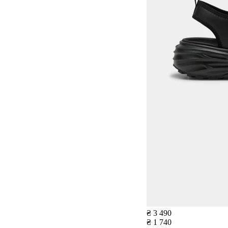
₴ 3 490
₴ 1 740