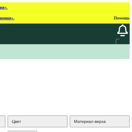
ня».
рнення».
Помощь
Цвет
Материал верха