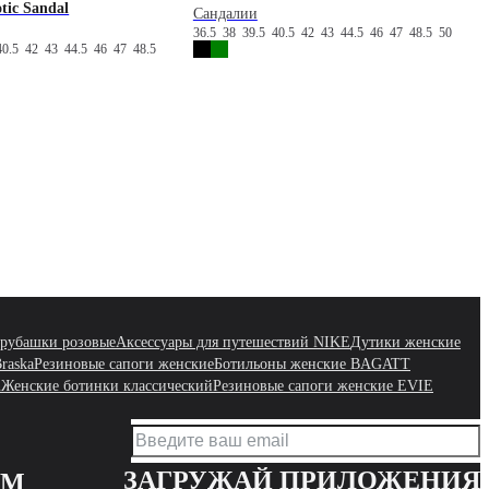
ic Sandal
Сандалии
36.5
38
39.5
40.5
42
43
44.5
46
47
48.5
50
40.5
42
43
44.5
46
47
48.5
рубашки розовые
Аксессуары для путешествий NIKE
Дутики женские
raska
Резиновые сапоги женские
Ботильоны женские BAGATT
n
Женские ботинки классический
Резиновые сапоги женские EVIE
ЗАГРУЖАЙ ПРИЛОЖЕНИЯ
АМ